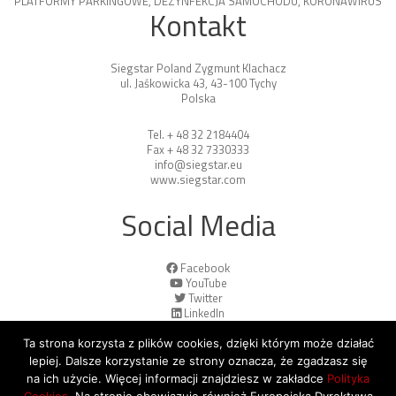
PLATFORMY PARKINGOWE
,
DEZYNFEKCJA SAMOCHODU
,
KORONAWIRUS
Kontakt
Siegstar Poland Zygmunt Klachacz
ul. Jaśkowicka 43, 43-100 Tychy
Polska
Tel. + 48 32 2184404
Fax + 48 32 7330333
info@siegstar.eu
www.siegstar.com
Social Media
Facebook
YouTube
Twitter
LinkedIn
Ta strona korzysta z plików cookies, dzięki którym może działać
lepiej. Dalsze korzystanie ze strony oznacza, że zgadzasz się
na ich użycie. Więcej informacji znajdziesz w zakładce
Polityka