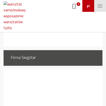
0
pl
1
Firma Siegstar