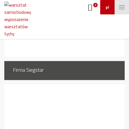
0
pl
1
Firma Siegstar