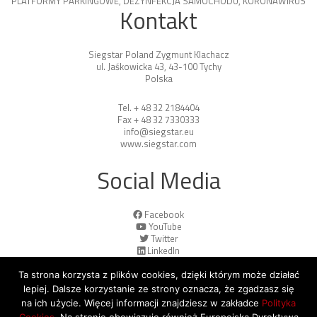
PLATFORMY PARKINGOWE
,
DEZYNFEKCJA SAMOCHODU
,
KORONAWIRUS
Kontakt
Siegstar Poland Zygmunt Klachacz
ul. Jaśkowicka 43, 43-100 Tychy
Polska
Tel. + 48 32 2184404
Fax + 48 32 7330333
info@siegstar.eu
www.siegstar.com
Social Media
Facebook
YouTube
Twitter
LinkedIn
Ta strona korzysta z plików cookies, dzięki którym może działać
lepiej. Dalsze korzystanie ze strony oznacza, że zgadzasz się
na ich użycie. Więcej informacji znajdziesz w zakładce
Polityka