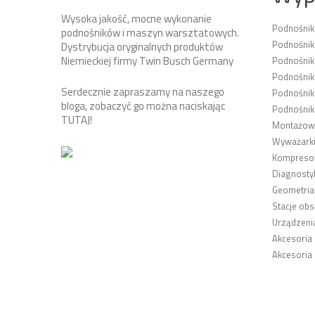
Wysoka jakość, mocne wykonanie
Podnośni
podnośników i maszyn warsztatowych.
Podnośnik
Dystrybucja oryginalnych produktów
Niemieckiej firmy Twin Busch Germany
Podnośni
Podnośnik
Serdecznie zapraszamy na naszego
Podnośnik
bloga, zobaczyć go można naciskając
Podnośnik
TUTAJ
!
Montażown
Wyważarki
Kompresor
Diagnosty
Geometria
Stacje obs
Urządzeni
Akcesoria
Akcesoria