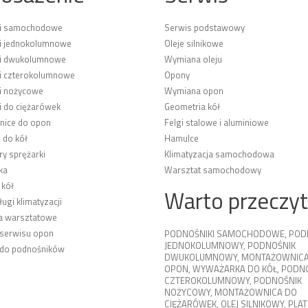
ki samochodowe
Serwis podstawowy
i jednokolumnowe
Oleje silnikowe
ki dwukolumnowe
Wymiana oleju
i czterokolumnowe
Opony
i nożycowe
Wymiana opon
i do ciężarówek
Geometria kół
ice do opon
Felgi stalowe i aluminiowe
 do kół
Hamulce
y sprężarki
Klimatyzacja samochodowa
ka
Warsztat samochodowy
 kół
Warto przeczy
ługi klimatyzacji
a warsztatowe
 serwisu opon
PODNOŚNIKI SAMOCHODOWE
,
POD
JEDNOKOLUMNOWY
,
PODNOŚNIK
 do podnośników
DWUKOLUMNOWY
,
MONTAŻOWNICA
OPON
,
WYWAŻARKA DO KÓŁ
,
PODNO
CZTEROKOLUMNOWY
,
PODNOŚNIK
NOŻYCOWY
,
MONTAŻOWNICA DO
CIĘŻARÓWEK
,
OLEJ SILNIKOWY
,
PLA