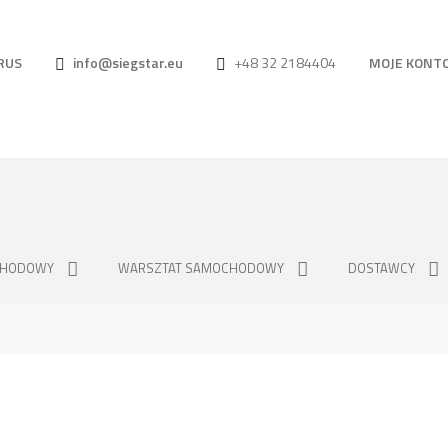
RUS
info@siegstar.eu
+48 32 2184404
MOJE KONT
CHODOWY
WARSZTAT SAMOCHODOWY
DOSTAWCY