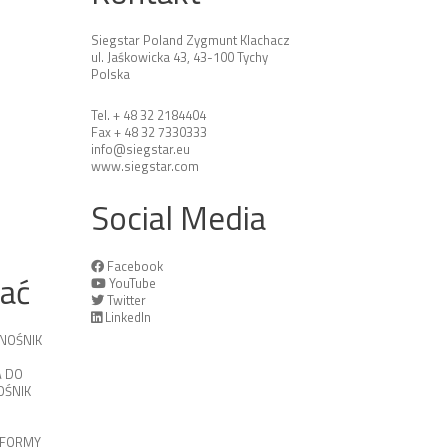
Siegstar Poland Zygmunt Klachacz
ul. Jaśkowicka 43, 43-100 Tychy
Polska
Tel. + 48 32 2184404
Fax + 48 32 7330333
info@siegstar.eu
www.siegstar.com
Social Media
Facebook
tać
YouTube
Twitter
LinkedIn
NOŚNIK
 DO
ŚNIK
TFORMY