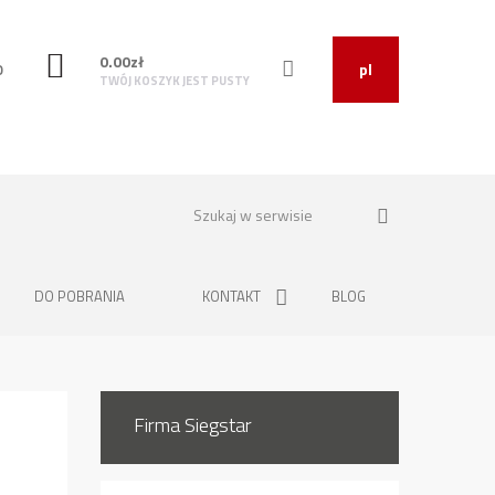
0.00
zł
O
pl
TWÓJ KOSZYK JEST PUSTY
DO POBRANIA
KONTAKT
BLOG
Firma Siegstar