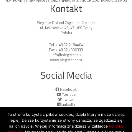
PLATFORMY PARKINGOWE
,
DEZYNFEKCJA SAMOCHODU
,
KORONAWIRUS
Kontakt
Siegstar Poland Zygmunt Klachacz
ul. Jaśkowicka 43, 43-100 Tychy
Polska
Tel. + 48 32 2184404
Fax + 48 32 7330333
info@siegstar.eu
www.siegstar.com
Social Media
Facebook
YouTube
Twitter
LinkedIn
Ta strona korzysta z plików cookies, dzięki którym może działać
lepiej. Dalsze korzystanie ze strony oznacza, że zgadzasz się
na ich użycie. Więcej informacji znajdziesz w zakładce
Polityka