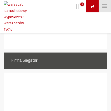
0
pl
1905_16
Firma Siegstar