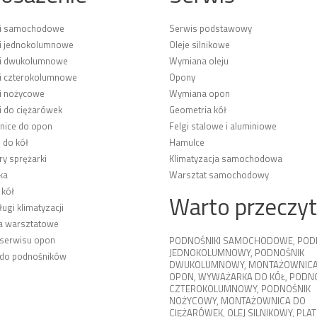
ki samochodowe
Serwis podstawowy
i jednokolumnowe
Oleje silnikowe
ki dwukolumnowe
Wymiana oleju
i czterokolumnowe
Opony
i nożycowe
Wymiana opon
i do ciężarówek
Geometria kół
ice do opon
Felgi stalowe i aluminiowe
 do kół
Hamulce
y sprężarki
Klimatyzacja samochodowa
ka
Warsztat samochodowy
 kół
Warto przeczy
ługi klimatyzacji
a warsztatowe
 serwisu opon
PODNOŚNIKI SAMOCHODOWE
,
POD
JEDNOKOLUMNOWY
,
PODNOŚNIK
 do podnośników
DWUKOLUMNOWY
,
MONTAŻOWNICA
OPON
,
WYWAŻARKA DO KÓŁ
,
PODNO
CZTEROKOLUMNOWY
,
PODNOŚNIK
NOŻYCOWY
,
MONTAŻOWNICA DO
CIĘŻARÓWEK
,
OLEJ SILNIKOWY
,
PLA