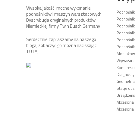
Wysoka jakość, mocne wykonanie
Podnośni
podnośników i maszyn warsztatowych.
Podnośnik
Dystrybucja oryginalnych produktów
Niemieckiej firmy Twin Busch Germany
Podnośni
Podnośnik
Serdecznie zapraszamy na naszego
Podnośnik
bloga, zobaczyć go można naciskając
Podnośnik
TUTAJ
!
Montażown
Wyważarki
Kompresor
Diagnosty
Geometria
Stacje obs
Urządzeni
Akcesoria
Akcesoria