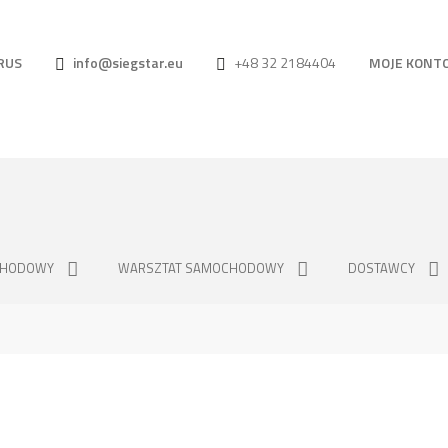
RUS
info@siegstar.eu
+48 32 2184404
MOJE KONT
CHODOWY
WARSZTAT SAMOCHODOWY
DOSTAWCY