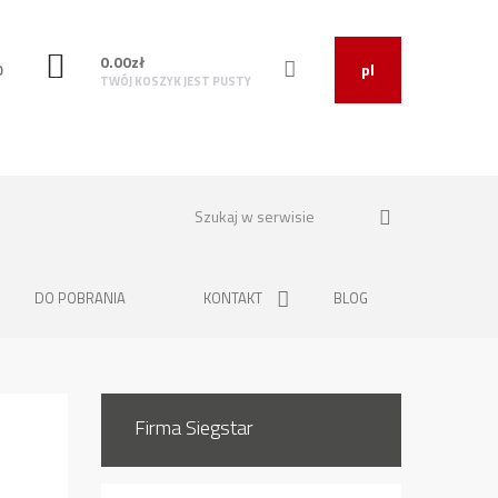
0.00
zł
O
pl
TWÓJ KOSZYK JEST PUSTY
DO POBRANIA
KONTAKT
BLOG
Firma Siegstar