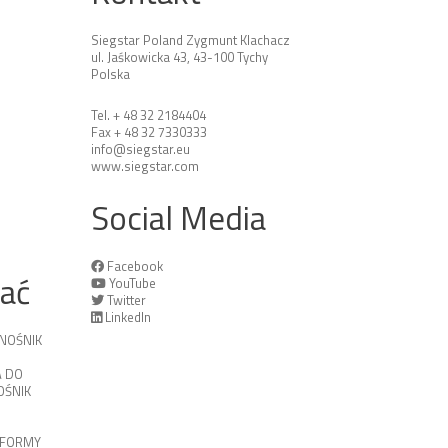
Siegstar Poland Zygmunt Klachacz
ul. Jaśkowicka 43, 43-100 Tychy
Polska
Tel. + 48 32 2184404
Fax + 48 32 7330333
info@siegstar.eu
www.siegstar.com
Social Media
Facebook
tać
YouTube
Twitter
LinkedIn
NOŚNIK
 DO
ŚNIK
TFORMY