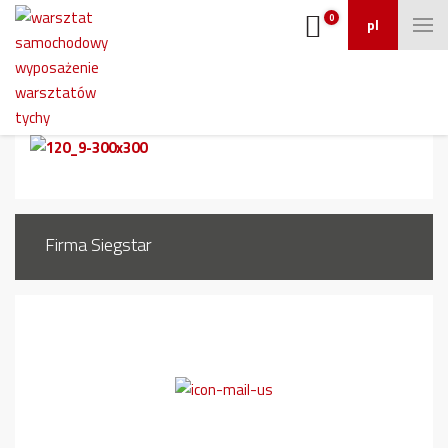
0
pl
120_9
Firma Siegstar