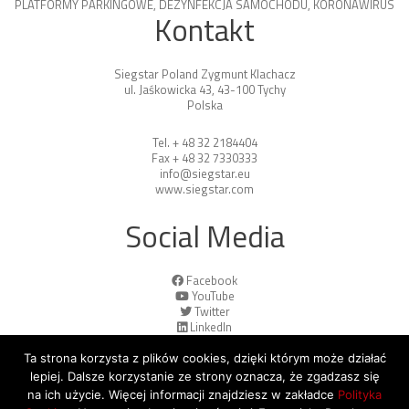
PLATFORMY PARKINGOWE
,
DEZYNFEKCJA SAMOCHODU
,
KORONAWIRUS
Kontakt
Siegstar Poland Zygmunt Klachacz
ul. Jaśkowicka 43, 43-100 Tychy
Polska
Tel. + 48 32 2184404
Fax + 48 32 7330333
info@siegstar.eu
www.siegstar.com
Social Media
Facebook
YouTube
Twitter
LinkedIn
Ta strona korzysta z plików cookies, dzięki którym może działać
lepiej. Dalsze korzystanie ze strony oznacza, że zgadzasz się
na ich użycie. Więcej informacji znajdziesz w zakładce
Polityka