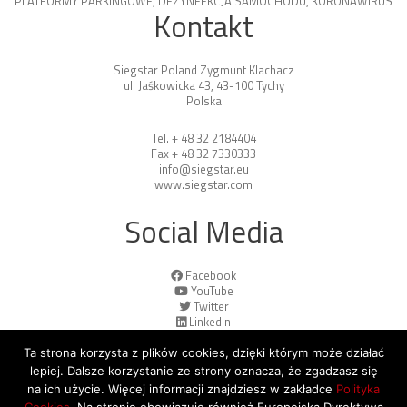
PLATFORMY PARKINGOWE
,
DEZYNFEKCJA SAMOCHODU
,
KORONAWIRUS
Kontakt
Siegstar Poland Zygmunt Klachacz
ul. Jaśkowicka 43, 43-100 Tychy
Polska
Tel. + 48 32 2184404
Fax + 48 32 7330333
info@siegstar.eu
www.siegstar.com
Social Media
Facebook
YouTube
Twitter
LinkedIn
Ta strona korzysta z plików cookies, dzięki którym może działać
lepiej. Dalsze korzystanie ze strony oznacza, że zgadzasz się
na ich użycie. Więcej informacji znajdziesz w zakładce
Polityka