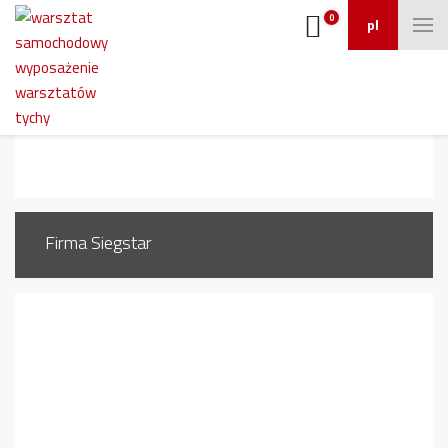
0
pl
1607_7
Firma Siegstar