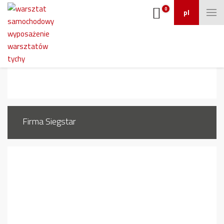
0
pl
1607_0
Firma Siegstar