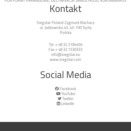
PLATFORMY PARKINGOWE
,
DEZYNFEKCJA SAMOCHODU
,
KORONAWIRUS
Kontakt
Siegstar Poland Zygmunt Klachacz
ul. Jaśkowicka 43, 43-100 Tychy
Polska
Tel. + 48 32 2184404
Fax + 48 32 7330333
info@siegstar.eu
www.siegstar.com
Social Media
Facebook
YouTube
Twitter
LinkedIn