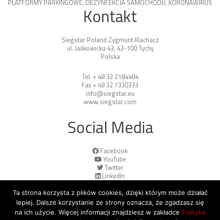
PLATFORMY PARKINGOWE
,
DEZYNFEKCJA SAMOCHODU
,
KORONAWIRUS
Kontakt
Siegstar Poland Zygmunt Klachacz
ul. Jaśkowicka 43, 43-100 Tychy
Polska
Tel. + 48 32 2184404
Fax + 48 32 7330333
info@siegstar.eu
www.siegstar.com
Social Media
Facebook
YouTube
Twitter
LinkedIn
Ta strona korzysta z plików cookies, dzięki którym może działać
lepiej. Dalsze korzystanie ze strony oznacza, że zgadzasz się
na ich użycie. Więcej informacji znajdziesz w zakładce
Polityka