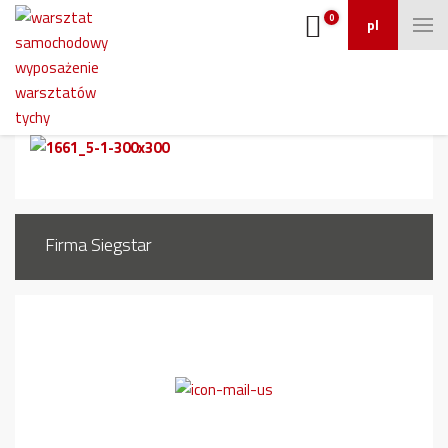
0
pl
1661_5 (1)
Firma Siegstar