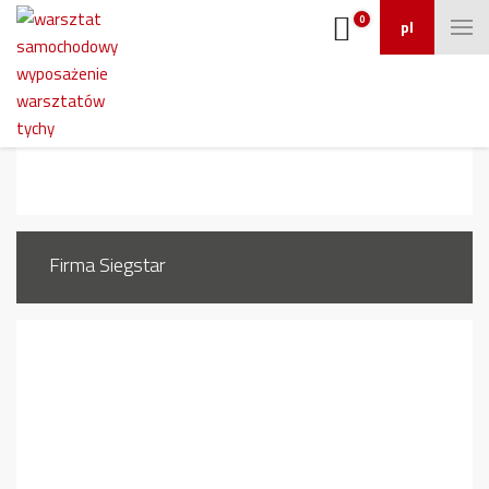
0
pl
1661_4 (1)
Firma Siegstar