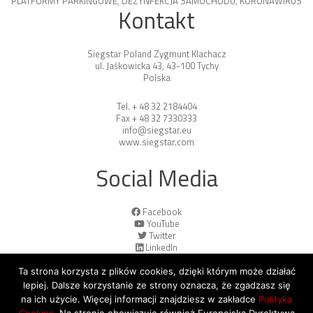
PLATFORMY PARKINGOWE
,
DEZYNFEKCJA SAMOCHODU
,
KORONAWIRUS
Kontakt
Siegstar Poland Zygmunt Klachacz
ul. Jaśkowicka 43, 43-100 Tychy
Polska
Tel. + 48 32 2184404
Fax + 48 32 7330333
info@siegstar.eu
www.siegstar.com
Social Media
Facebook
YouTube
Twitter
LinkedIn
Ta strona korzysta z plików cookies, dzięki którym może działać
lepiej. Dalsze korzystanie ze strony oznacza, że zgadzasz się
na ich użycie. Więcej informacji znajdziesz w zakładce
Polityka