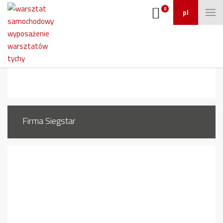
0
pl
1535_5
Firma Siegstar