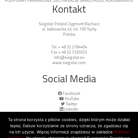
PLATFORMY PARKINGOWE
,
DEZYNFEKCJA SAMOCHODU
,
KORONAWIRUS
Kontakt
Siegstar Poland Zygmunt Klachacz
ul. Jaśkowicka 43, 43-100 Tychy
Polska
Tel. + 48 32 2184404
Fax + 48 32 7330333
info@siegstar.eu
www.siegstar.com
Social Media
Facebook
YouTube
Twitter
LinkedIn
Ta strona korzysta z plików cookies, dzięki którym może działać
lepiej. Dalsze korzystanie ze strony oznacza, że zgadzasz się
na ich użycie. Więcej informacji znajdziesz w zakładce
Polityka