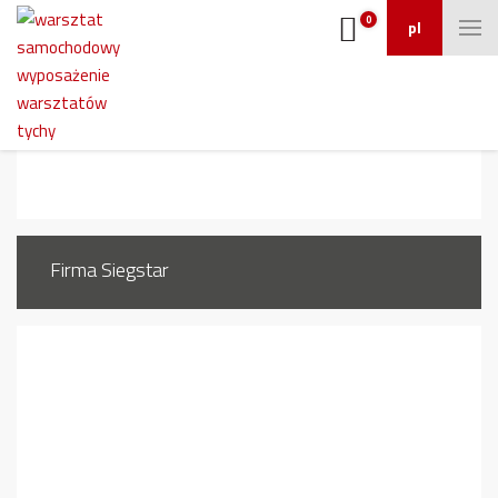
0
pl
1552_6
Firma Siegstar