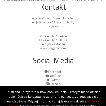
PLATFORMY PARKINGOWE
,
DEZYNFEKCJA SAMOCHODU
,
KORONAWIRUS
Kontakt
Siegstar Poland Zygmunt Klachacz
ul. Jaśkowicka 43, 43-100 Tychy
Polska
Tel. + 48 32 2184404
Fax + 48 32 7330333
info@siegstar.eu
www.siegstar.com
Social Media
Facebook
YouTube
Twitter
LinkedIn
Ta strona korzysta z plików cookies, dzięki którym może działać
lepiej. Dalsze korzystanie ze strony oznacza, że zgadzasz się
na ich użycie. Więcej informacji znajdziesz w zakładce
Polityka