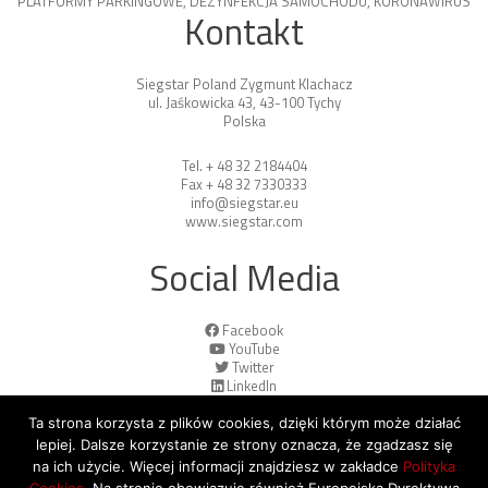
PLATFORMY PARKINGOWE
,
DEZYNFEKCJA SAMOCHODU
,
KORONAWIRUS
Kontakt
Siegstar Poland Zygmunt Klachacz
ul. Jaśkowicka 43, 43-100 Tychy
Polska
Tel. + 48 32 2184404
Fax + 48 32 7330333
info@siegstar.eu
www.siegstar.com
Social Media
Facebook
YouTube
Twitter
LinkedIn
Ta strona korzysta z plików cookies, dzięki którym może działać
lepiej. Dalsze korzystanie ze strony oznacza, że zgadzasz się
na ich użycie. Więcej informacji znajdziesz w zakładce
Polityka