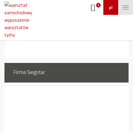
0
pl
1437_3
Firma Siegstar