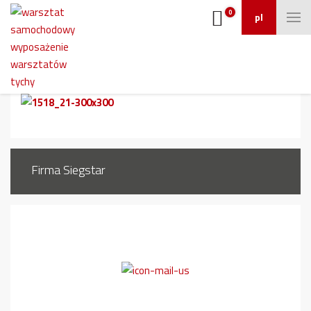
0
pl
1518_21
Firma Siegstar