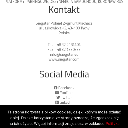
PLATFORMY PARKINGOWE
,
DEZYNFEKCJA SAMOCHODU
,
KORONAWIRUS
Kontakt
Siegstar Poland Zygmunt Klachacz
ul. Jaśkowicka 43, 43-100 Tychy
Polska
Tel. + 48 32 2184404
Fax + 48 32 7330333
info@siegstar.eu
www.siegstar.com
Social Media
Facebook
YouTube
Twitter
LinkedIn
Ta strona korzysta z plików cookies, dzięki którym może działać
lepiej. Dalsze korzystanie ze strony oznacza, że zgadzasz się
na ich użycie. Więcej informacji znajdziesz w zakładce
Polityka