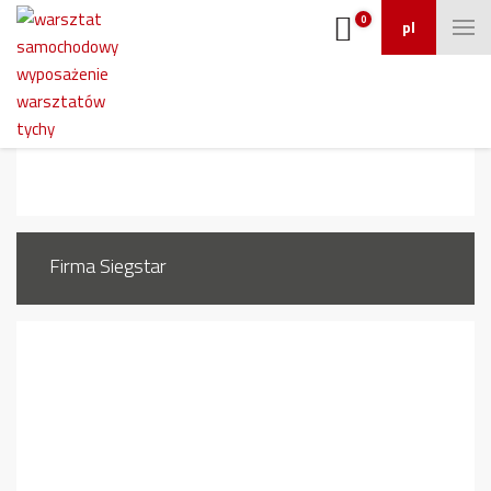
0
pl
1518_8
Firma Siegstar