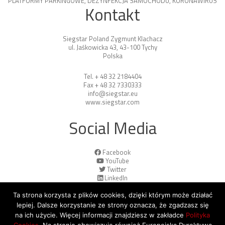
PLATFORMY PARKINGOWE
,
DEZYNFEKCJA SAMOCHODU
,
KORONAWIRUS
Kontakt
Siegstar Poland Zygmunt Klachacz
ul. Jaśkowicka 43, 43-100 Tychy
Polska
Tel. + 48 32 2184404
Fax + 48 32 7330333
info@siegstar.eu
www.siegstar.com
Social Media
Facebook
YouTube
Twitter
LinkedIn
Ta strona korzysta z plików cookies, dzięki którym może działać
lepiej. Dalsze korzystanie ze strony oznacza, że zgadzasz się
na ich użycie. Więcej informacji znajdziesz w zakładce
Polityka