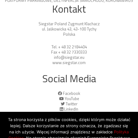
PLATFORMY PARKINGOWE
,
DEZYNFEKCJA SAMOCHODU
,
KORONAWIRUS
Kontakt
Siegstar Poland Zygmunt Klachacz
ul. Jaśkowicka 43, 43-100 Tychy
Polska
Tel. + 48 32 2184404
Fax + 48 32 7330333
info@siegstar.eu
www.siegstar.com
Social Media
Facebook
YouTube
Twitter
LinkedIn
Ta strona korzysta z plików cookies, dzięki którym może działać
lepiej. Dalsze korzystanie ze strony oznacza, że zgadzasz się
na ich użycie. Więcej informacji znajdziesz w zakładce
Polityka