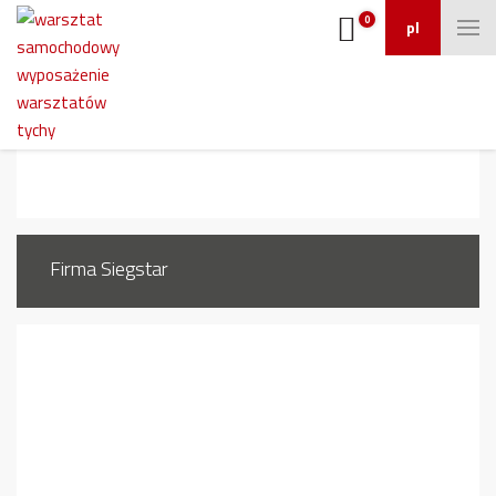
0
pl
610150k
Firma Siegstar