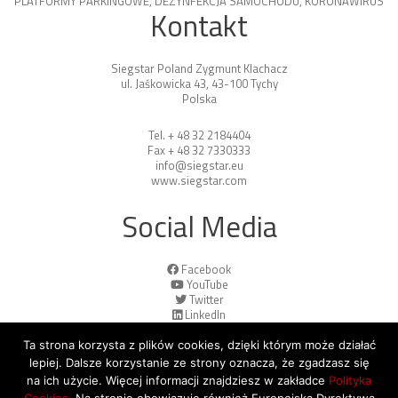
PLATFORMY PARKINGOWE
,
DEZYNFEKCJA SAMOCHODU
,
KORONAWIRUS
Kontakt
Siegstar Poland Zygmunt Klachacz
ul. Jaśkowicka 43, 43-100 Tychy
Polska
Tel. + 48 32 2184404
Fax + 48 32 7330333
info@siegstar.eu
www.siegstar.com
Social Media
Facebook
YouTube
Twitter
LinkedIn
Ta strona korzysta z plików cookies, dzięki którym może działać
lepiej. Dalsze korzystanie ze strony oznacza, że zgadzasz się
na ich użycie. Więcej informacji znajdziesz w zakładce
Polityka