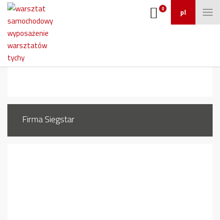
0
pl
462_12
Firma Siegstar