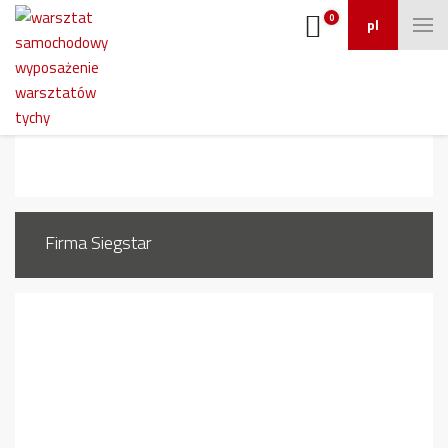
0
pl
439_2
Firma Siegstar