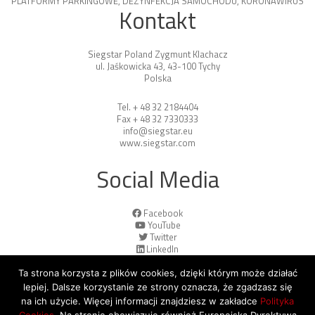
PLATFORMY PARKINGOWE
,
DEZYNFEKCJA SAMOCHODU
,
KORONAWIRUS
Kontakt
Siegstar Poland Zygmunt Klachacz
ul. Jaśkowicka 43, 43-100 Tychy
Polska
Tel. + 48 32 2184404
Fax + 48 32 7330333
info@siegstar.eu
www.siegstar.com
Social Media
Facebook
YouTube
Twitter
LinkedIn
Ta strona korzysta z plików cookies, dzięki którym może działać
lepiej. Dalsze korzystanie ze strony oznacza, że zgadzasz się
na ich użycie. Więcej informacji znajdziesz w zakładce
Polityka