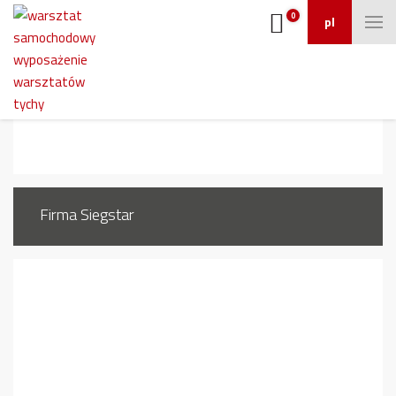
0
pl
431_1
Firma Siegstar