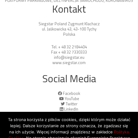
PLATFORMY PARKINGOWE
,
DEZYNFEKCJA SAMOCHODU
,
KORONAWIRUS
Kontakt
Siegstar Poland Zygmunt Klachacz
ul. Jaśkowicka 43, 43-100 Tychy
Polska
Tel. + 48 32 2184404
Fax + 48 32 7330333
info@siegstar.eu
www.siegstar.com
Social Media
Facebook
YouTube
Twitter
LinkedIn
Ta strona korzysta z plików cookies, dzięki którym może działać
lepiej. Dalsze korzystanie ze strony oznacza, że zgadzasz się
na ich użycie. Więcej informacji znajdziesz w zakładce
Polityka