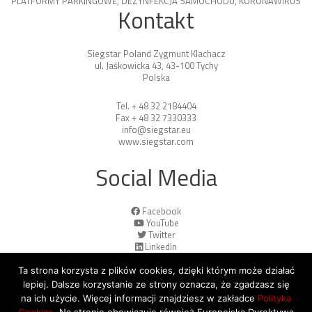
PLATFORMY PARKINGOWE
,
DEZYNFEKCJA SAMOCHODU
,
KORONAWIRUS
Kontakt
Siegstar Poland Zygmunt Klachacz
ul. Jaśkowicka 43, 43-100 Tychy
Polska
Tel. + 48 32 2184404
Fax + 48 32 7330333
info@siegstar.eu
www.siegstar.com
Social Media
Facebook
YouTube
Twitter
LinkedIn
Ta strona korzysta z plików cookies, dzięki którym może działać
lepiej. Dalsze korzystanie ze strony oznacza, że zgadzasz się
na ich użycie. Więcej informacji znajdziesz w zakładce
Polityka