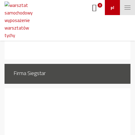
0
pl
239_9
Firma Siegstar