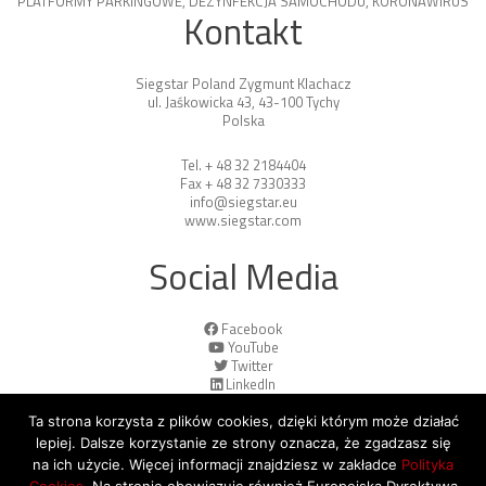
PLATFORMY PARKINGOWE
,
DEZYNFEKCJA SAMOCHODU
,
KORONAWIRUS
Kontakt
Siegstar Poland Zygmunt Klachacz
ul. Jaśkowicka 43, 43-100 Tychy
Polska
Tel. + 48 32 2184404
Fax + 48 32 7330333
info@siegstar.eu
www.siegstar.com
Social Media
Facebook
YouTube
Twitter
LinkedIn
Ta strona korzysta z plików cookies, dzięki którym może działać
lepiej. Dalsze korzystanie ze strony oznacza, że zgadzasz się
na ich użycie. Więcej informacji znajdziesz w zakładce
Polityka