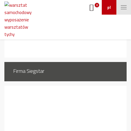
0
pl
462_4
Firma Siegstar