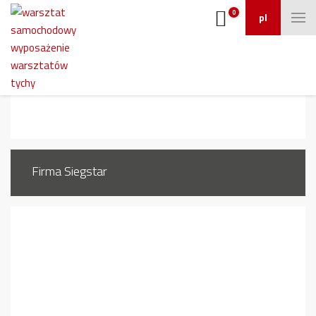
0
pl
457_4
Firma Siegstar