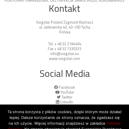
PLATFORMY PARKINGOWE
,
DEZYNFEKCJA SAMOCHODU
,
KORONAWIRUS
Kontakt
Siegstar Poland Zygmunt Klachacz
ul. Jaśkowicka 43, 43-100 Tychy
Polska
Tel. + 48 32 2184404
Fax + 48 32 7330333
info@siegstar.eu
www.siegstar.com
Social Media
Facebook
YouTube
Twitter
LinkedIn
Ta strona korzysta z plików cookies, dzięki którym może działać
lepiej. Dalsze korzystanie ze strony oznacza, że zgadzasz się
na ich użycie. Więcej informacji znajdziesz w zakładce
Polityka