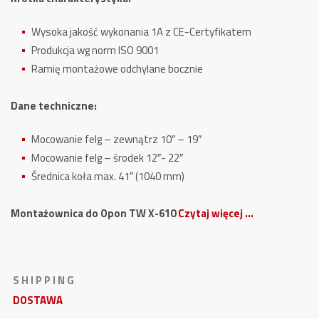
Wysoka jakość wykonania 1A z CE-Certyfikatem
Produkcja wg norm ISO 9001
Ramię montażowe odchylane bocznie
Dane techniczne:
Mocowanie felg – zewnątrz 10″ – 19″
Mocowanie felg – środek 12″- 22″
Średnica koła max. 41″ (1040 mm)
Montażownica do Opon TW X-610
Czytaj więcej …
S H I P P I N G
DOSTAWA