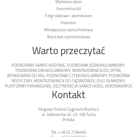
Wymiana opon
Geometria kół
Felgi stalowe i aluminiowe
Hamulce
Klimatyzacja samochodowa
Warsztat samochodowy
Warto przeczytać
PODNOŚNIKI SAMOCHODOWE
,
PODNOŚNIK JEDNOKOLUMNOWY
,
PODNOŚNIK DWUKOLUMNOWY
,
MONTAŻOWNICA DO OPON
,
WYWAŻARKA DO KÓŁ
,
PODNOŚNIK CZTEROKOLUMNOWY
,
PODNOŚNIK
NOŻYCOWY
,
MONTAŻOWNICA DO CIĘŻARÓWEK
,
OLEJ SILNIKOWY
,
PLATFORMY PARKINGOWE
,
DEZYNFEKCJA SAMOCHODU
,
KORONAWIRUS
Kontakt
Siegstar Poland Zygmunt Klachacz
ul. Jaśkowicka 43, 43-100 Tychy
Polska
Tel. + 48 32 2184404