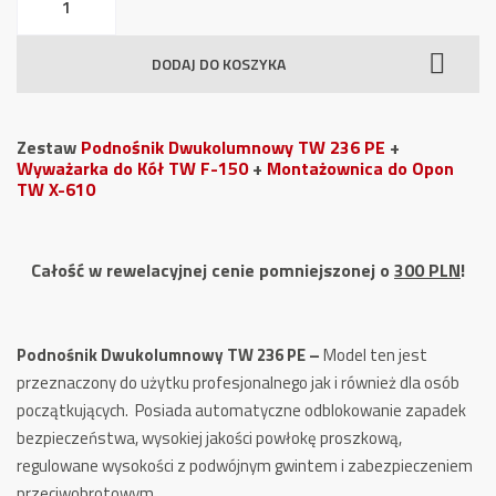
Zestaw
Podnośnik
DODAJ DO KOSZYKA
+
Wyważarka
+
Zestaw
Podnośnik Dwukolumnowy TW 236 PE
+
Montażownica
Wyważarka do Kół TW F-150
+
Montażownica do Opon
TW X-610
Całość w rewelacyjnej cenie pomniejszonej o
300 PLN
!
Podnośnik Dwukolumnowy TW 236 PE –
Model ten jest
przeznaczony do użytku profesjonalnego jak i również dla osób
początkujących. Posiada automatyczne odblokowanie zapadek
bezpieczeństwa, wysokiej jakości powłokę proszkową,
regulowane wysokości z podwójnym gwintem i zabezpieczeniem
przeciwobrotowym.