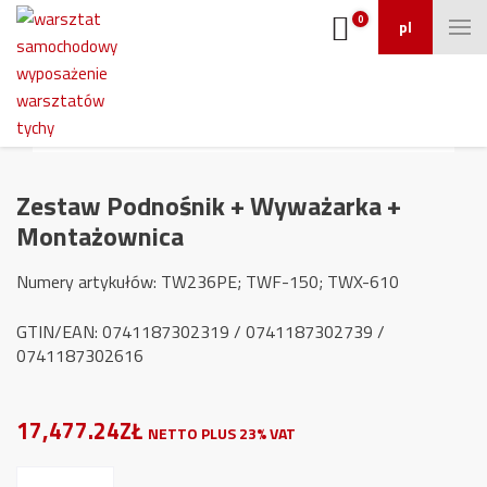
0
pl
Zestaw Podnośnik + Wyważarka +
Montażownica
Numery artykułów: TW236PE; TWF-150; TWX-610
GTIN/EAN: 0741187302319 / 0741187302739 /
0741187302616
17,477.24ZŁ
NETTO PLUS 23% VAT
ilość