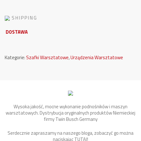
S H I P P I N G
DOSTAWA
Kategorie:
Szafki Warsztatowe
,
Urządzenia Warsztatowe
Wysoka jakość, mocne wykonanie podnośników i maszyn
warsztatowych. Dystrybucja oryginalnych produktów Niemieckiej
firmy Twin Busch Germany
Serdecznie zapraszamy na naszego bloga, zobaczyć go można
naciskając
TUTAJ
!