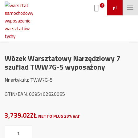
0
pl
Wózek Warsztatowy Narzędziowy 7
szuflad TWW7G-5 wyposażony
Nr artykułu: TWW7G-5
GTIN/EAN: 0695102820085
3,739.02ZŁ
NETTO PLUS 23% VAT
ilość
Wózek