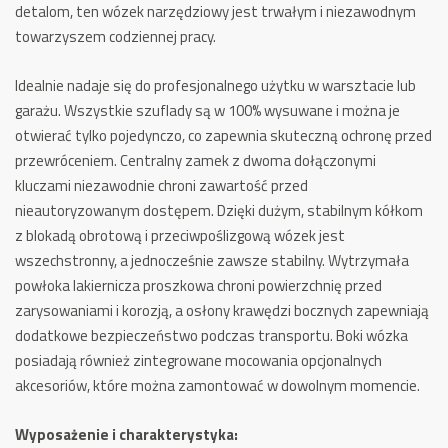
detalom, ten wózek narzędziowy jest trwałym i niezawodnym
towarzyszem codziennej pracy.
Idealnie nadaje się do profesjonalnego użytku w warsztacie lub
garażu.
Wszystkie szuflady są w 100% wysuwane i można je
otwierać tylko pojedynczo, co zapewnia skuteczną ochronę przed
przewróceniem.
Centralny zamek z dwoma dołączonymi
kluczami niezawodnie chroni zawartość przed
nieautoryzowanym dostępem.
Dzięki dużym, stabilnym kółkom
z blokadą obrotową i przeciwpoślizgową wózek jest
wszechstronny, a jednocześnie zawsze stabilny.
Wytrzymała
powłoka lakiernicza proszkowa chroni powierzchnię przed
zarysowaniami i korozją, a osłony krawędzi bocznych zapewniają
dodatkowe bezpieczeństwo podczas transportu.
Boki wózka
posiadają również zintegrowane mocowania opcjonalnych
akcesoriów, które można zamontować w dowolnym momencie.
Wyposażenie i charakterystyka: