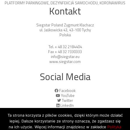
PLATFORMY PARKINGOWE
,
DEZYNFEKCJA SAMOCHODU
,
KORONAWIRUS
Kontakt
Siegstar Poland Zygmunt Klachacz
ul. Jaśkowicka 43, 43-100 Tychy
Polska
Tel. + 48 32 2184404
Fax + 48 32 7330333
info@siegstar.eu
www.siegstar.com
Social Media
Facebook
YouTube
Twitter
LinkedIn
Ta strona korzysta z plików cookies, dzięki którym może działać
lepiej. Dalsze korzystanie ze strony oznacza, że zgadzasz się
na ich użycie. Więcej informacji znajdziesz w zakładce
Polityka