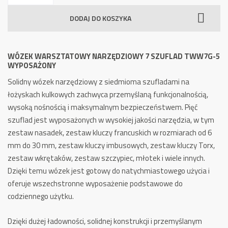
Warsztatowy
DODAJ DO KOSZYKA
Narzędziowy
7
szuflad
WÓZEK WARSZTATOWY NARZĘDZIOWY 7 SZUFLAD TWW7G-5
TWW7G-
WYPOSAŻONY
5
Solidny wózek narzędziowy z siedmioma szufladami na
wyposażony
łożyskach kulkowych zachwyca przemyślaną funkcjonalnością,
wysoką nośnością i maksymalnym bezpieczeństwem.
Pięć
szuflad jest wyposażonych w wysokiej jakości narzędzia, w tym
zestaw nasadek, zestaw kluczy francuskich w rozmiarach od 6
mm do 30 mm, zestaw kluczy imbusowych, zestaw kluczy Torx,
zestaw wkrętaków, zestaw szczypiec, młotek i wiele innych.
Dzięki temu wózek jest gotowy do natychmiastowego użycia i
oferuje wszechstronne wyposażenie podstawowe do
codziennego użytku.
Dzięki dużej ładowności, solidnej konstrukcji i przemyślanym