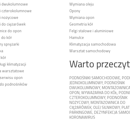
ki dwukolumnowe
Wymiana oleju
i czterokolumnowe
Opony
i nożycowe
Wymiana opon
i do ciężarówek
Geometria kół
ice do opon
Felgi stalowe i aluminiowe
 do kół
Hamulce
y sprężarki
Klimatyzacja samochodowa
ka
Warsztat samochodowy
 kół
Warto przeczy
ługi klimatyzacji
a warsztatowe
 serwisu opon
PODNOŚNIKI SAMOCHODOWE
,
POD
JEDNOKOLUMNOWY
,
PODNOŚNIK
 do podnośników
DWUKOLUMNOWY
,
MONTAŻOWNICA
OPON
,
WYWAŻARKA DO KÓŁ
,
PODNO
CZTEROKOLUMNOWY
,
PODNOŚNIK
NOŻYCOWY
,
MONTAŻOWNICA DO
CIĘŻARÓWEK
,
OLEJ SILNIKOWY
,
PLA
PARKINGOWE
,
DEZYNFEKCJA SAM
KORONAWIRUS