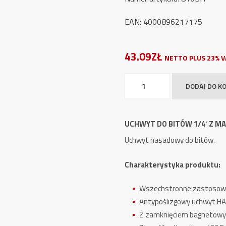
EAN: 4000896217175
43.09ZŁ
NETTO PLUS 23% V
ilość
DODAJ DO K
Uchwyt
do
Bitów
UCHWYT DO BITÓW 1/4′ Z M
1/4'
Uchwyt nasadowy do bitów.
z
magnesem
Charakterystyka produktu:
HAZET
810BH
Wszechstronne zastosow
Antypoślizgowy uchwyt H
Z zamknięciem bagnetow