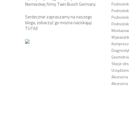
Niemieckiej firmy Twin Busch Germany
Podnośni
Podnośnik
Serdecznie zapraszamy na naszego
Podnośnik
bloga, zobaczyć go można naciskając
Podnośnik
TUTAJ
!
Montażown
Wyważarki
Kompresor
Diagnosty
Geometria
Stacje obs
Urządzeni
Akcesoria
Akcesoria