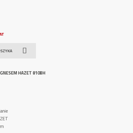
AT
OSZYKA
AGNESEM HAZET 810BH
anie
AZET
ym