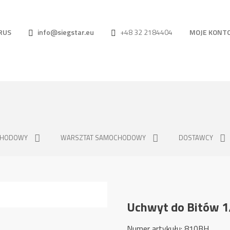
RUS
info@siegstar.eu
+48 32 2184404
MOJE KONT
CHODOWY
WARSZTAT SAMOCHODOWY
DOSTAWCY
Uchwyt do Bitów 
Numer artykułu: 810BH