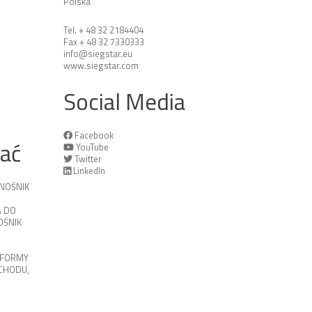
Polska
Tel. + 48 32 2184404
Fax + 48 32 7330333
info@siegstar.eu
www.siegstar.com
Social Media
Facebook
tać
YouTube
Twitter
LinkedIn
NOŚNIK
 DO
ŚNIK
TFORMY
OCHODU
,