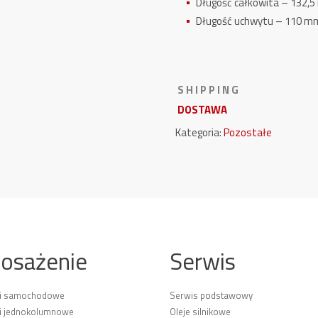
Długość całkowita – 132,
Długość uchwytu – 110 m
S H I P P I N G
DOSTAWA
Kategoria:
Pozostałe
osażenie
Serwis
ki samochodowe
Serwis podstawowy
i jednokolumnowe
Oleje silnikowe