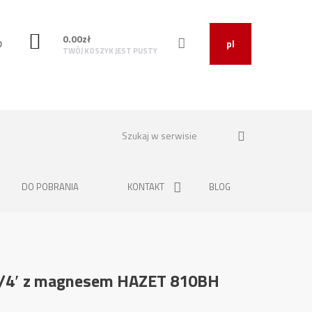
0.00
zł
O
pl
TWÓJ KOSZYK JEST PUSTY
DO POBRANIA
KONTAKT
BLOG
1/4′ z magnesem HAZET 810BH