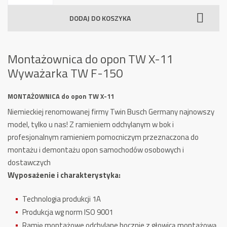
do
DODAJ DO KOSZYKA
opon
TW
X-
Montażownica do opon TW X-11
11
Wyważarka TW F-150
Wyważarka
TW
MONTAŻOWNICA do opon TW X-11
F-
150
Niemieckiej renomowanej firmy Twin Busch Germany najnowszy
model, tylko u nas! Z ramieniem odchylanym w bok i
profesjonalnym ramieniem pomocniczym przeznaczona do
montażu i demontażu opon samochodów osobowych i
dostawczych
Wyposażenie i charakterystyka:
Technologia produkcji 1A
Produkcja wg norm ISO 9001
Ramię montażowe odchylane bocznie z głowicą montażową