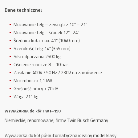
Dane techniczne:
Mocowanie felg – zewnątrz 10″ – 21″
Mocowanie felg – środek 12″- 24″
Średnica koła max. 41″ (1040 mm)
Szerokość felgi 14″ (355 mm)
Siła odparzania 2500 kg
Ciśnienie robocze 8 – 10 bar
Zasilanie 400V / 50 Hz / 230V na zamówienie
Moc robocza 1,1 kW
Głośność pracy < 70 dB
Waga 211 kg
WYWAŻARKA do kół TW F-150
Niemieckiej renomowanej firmy Twin Busch Germany
Wyważarka do kół półautomatyczna idealny model klasy