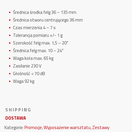
Średnica środka felg 36 – 135 mm
Średnica otworu centrującego 36 mm
Czas mierzenia 4 – 7 s
Tolerancja pomiaru +/- 1 g
Szerokość felg max. 1,5 – 20″
Średnica felg max. 10 – 24″
Waga koła max. 65 kg
Zasilanie 230 V
Głośność < 70 dB
Waga 92 kg
S H I P P I N G
DOSTAWA
Kategorie:
Promocje
,
Wyposażenie warsztatu
,
Zestawy