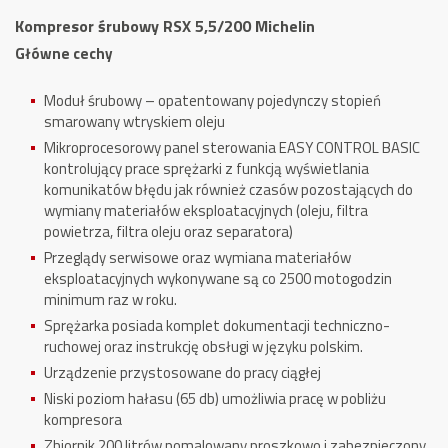
Michelin
Kompresor śrubowy RSX 5,5/200 Michelin
Główne cechy
Moduł śrubowy – opatentowany pojedynczy stopień
smarowany wtryskiem oleju
Mikroprocesorowy panel sterowania EASY CONTROL BASIC
kontrolujący prace sprężarki z funkcją wyświetlania
komunikatów błędu jak również czasów pozostających do
wymiany materiałów eksploatacyjnych (oleju, filtra
powietrza, filtra oleju oraz separatora)
Przeglądy serwisowe oraz wymiana materiałów
eksploatacyjnych wykonywane są co 2500 motogodzin
minimum raz w roku.
Sprężarka posiada komplet dokumentacji techniczno-
ruchowej oraz instrukcję obsługi w języku polskim.
Urządzenie przystosowane do pracy ciągłej
Niski poziom hałasu (65 db) umożliwia pracę w pobliżu
kompresora
Zbiornik 200 litrów pomalowany proszkowo i zabezpieczony