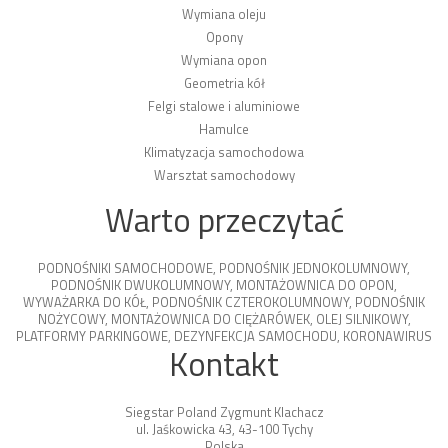
Wymiana oleju
Opony
Wymiana opon
Geometria kół
Felgi stalowe i aluminiowe
Hamulce
Klimatyzacja samochodowa
Warsztat samochodowy
Warto przeczytać
PODNOŚNIKI SAMOCHODOWE
,
PODNOŚNIK JEDNOKOLUMNOWY
,
PODNOŚNIK DWUKOLUMNOWY
,
MONTAŻOWNICA DO OPON
,
WYWAŻARKA DO KÓŁ
,
PODNOŚNIK CZTEROKOLUMNOWY
,
PODNOŚNIK
NOŻYCOWY
,
MONTAŻOWNICA DO CIĘŻARÓWEK
,
OLEJ SILNIKOWY
,
PLATFORMY PARKINGOWE
,
DEZYNFEKCJA SAMOCHODU
,
KORONAWIRUS
Kontakt
Siegstar Poland Zygmunt Klachacz
ul. Jaśkowicka 43, 43-100 Tychy
Polska