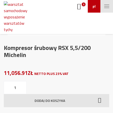
0
pl
Kompresor śrubowy RSX 5,5/200
Michelin
11,056.91ZŁ
NETTO PLUS 23% VAT
ilość
Kompresor
śrubowy
DODAJ DO KOSZYKA
RSX
5,5/200