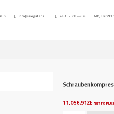
RUS
info@siegstar.eu
+48 32 2184404
MOJE KONT
Schraubenkompress
11,056.91ZŁ
NETTO PLUS
Schraubenkompressor