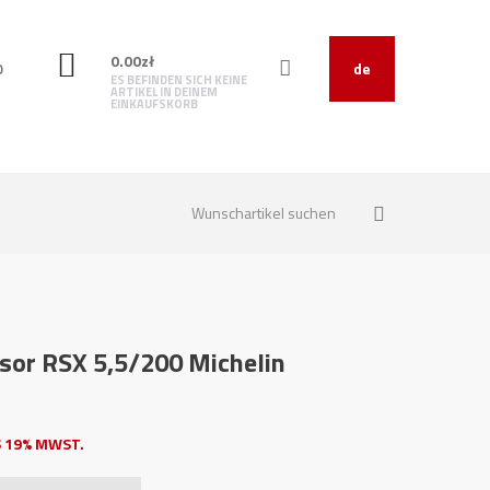
0.00
zł
O
de
ES BEFINDEN SICH KEINE
ARTIKEL IN DEINEM
EINKAUFSKORB
or RSX 5,5/200 Michelin
 19% MWST.