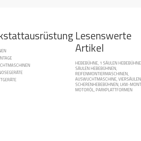
kstattausrüstung
Lesenswerte
Artikel
NEN
NTAGE
HEBEBÜHNE
,
1 SÄULEN HEBEBÜHN
UCHTMASCHINEN
SÄULEN HEBEBÜHNEN
,
NOSEGERÄTE
REIFENMONTIERMASCHINEN
,
AUSWUCHTMASCHINE
,
VIERSÄULEN
TGERÄTE
SCHERENHEBEBÜHNEN
,
LKW-MONT
MOTORÖL
,
PARKPLATTFORMEN