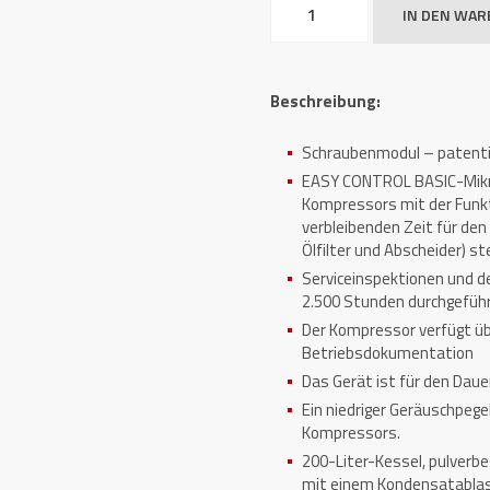
IN DEN WA
RSX
5,5/200
Michelin
Beschreibung:
Menge
Schraubenmodul – patentie
EASY CONTROL BASIC-Mikro
Kompressors mit der Funkt
verbleibenden Zeit für den
Ölfilter und Abscheider) st
Serviceinspektionen und d
2.500 Stunden durchgefüh
Der Kompressor verfügt üb
Betriebsdokumentation
Das Gerät ist für den Daue
Ein niedriger Geräuschpege
Kompressors.
200-Liter-Kessel, pulverb
mit einem Kondensatablas