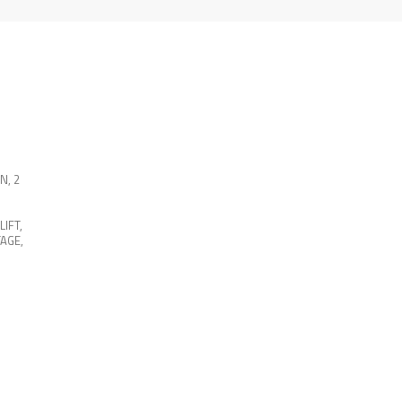
EN
,
2
LIFT
,
AGE
,