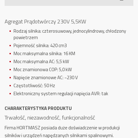
230V
5,5KW
Agregat Prądotwórczy 230V 5,5KW
Rodzaj silnika: czterosuwowy, jednocylindrowy, chłodzony
powietrzem
Pojemność silnika: 420 cm3
Moc maksymalna silnika: 16 KM
Moc maksymalna AC: 5,5 kW
Moc znamionowa COP: 5,0 kW
Napięcie znamionowe AC: ~230 V
Częstotliwość: 50 Hz
Elektroniczny system regulacji napięcia AVR: tak
CHARAKTERYSTYKA PRODUKTU
Trwałość, niezawodność, funkcjonalność
Firma HORTMASZ posiada duże doświadczenie w produkcji
silników i urządzeń napędzanych silnikami spalinowymi.