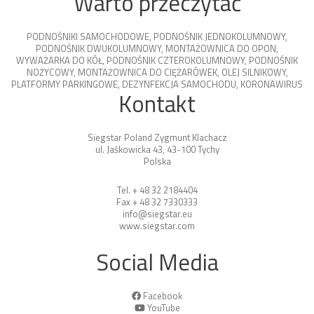
Warto przeczytać
PODNOŚNIKI SAMOCHODOWE
,
PODNOŚNIK JEDNOKOLUMNOWY
,
PODNOŚNIK DWUKOLUMNOWY
,
MONTAŻOWNICA DO OPON
,
WYWAŻARKA DO KÓŁ
,
PODNOŚNIK CZTEROKOLUMNOWY
,
PODNOŚNIK
NOŻYCOWY
,
MONTAŻOWNICA DO CIĘŻARÓWEK
,
OLEJ SILNIKOWY
,
PLATFORMY PARKINGOWE
,
DEZYNFEKCJA SAMOCHODU
,
KORONAWIRUS
Kontakt
Siegstar Poland Zygmunt Klachacz
ul. Jaśkowicka 43, 43-100 Tychy
Polska
Tel. + 48 32 2184404
Fax + 48 32 7330333
info@siegstar.eu
www.siegstar.com
Social Media
Facebook
YouTube