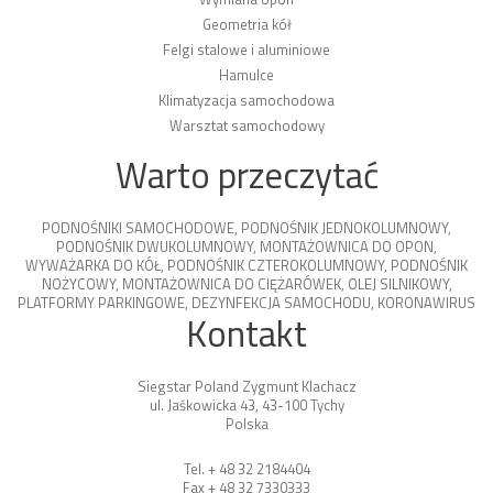
Geometria kół
Felgi stalowe i aluminiowe
Hamulce
Klimatyzacja samochodowa
Warsztat samochodowy
Warto przeczytać
PODNOŚNIKI SAMOCHODOWE
,
PODNOŚNIK JEDNOKOLUMNOWY
,
PODNOŚNIK DWUKOLUMNOWY
,
MONTAŻOWNICA DO OPON
,
WYWAŻARKA DO KÓŁ
,
PODNOŚNIK CZTEROKOLUMNOWY
,
PODNOŚNIK
NOŻYCOWY
,
MONTAŻOWNICA DO CIĘŻARÓWEK
,
OLEJ SILNIKOWY
,
PLATFORMY PARKINGOWE
,
DEZYNFEKCJA SAMOCHODU
,
KORONAWIRUS
Kontakt
Siegstar Poland Zygmunt Klachacz
ul. Jaśkowicka 43, 43-100 Tychy
Polska
Tel. + 48 32 2184404
Fax + 48 32 7330333