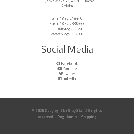
ul. Jaśkowicka 43, 43-100 Tychy
Polska
Tel. + 48 32 2184404
Fax + 48 32 7330333
info@siegstar.eu
www.siegstar.com
Social Media
Facebook
YouTube
Twitter
LinkedIn
© 2026 Copyright by SiegStar. All rights
reserved
Regulamin
Shipping