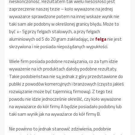
nieskończoność. Rezultatem tak wielu nieścisłości jest
zaprzeczenie naszej tezie – koło wyważone na jednej
wyważarce sprawdzone potem na innej wskaże wynik nie
taki sam ale podobny w określonej granicy błędu. Może to
być +- 5g przy felgach stalowych, a przy felgach
aluminiowych od 5 do 20 gram zakładając, że
felga
nie jest
skrzywiona i nie posiada niepożądanych wypukłości.
Wiele firm posiada podobne rozwiązania, co za tym idzie
wyważenie na ich produktach dałoby podobne rezultaty.
Takie podobieństwa nie są jednak z góry przedstawione do
publiki z powodów komercyjnych i branżowych (często jakieś
rozwiązanie może być tajemnicą firmową). Z tego też
powodu nie idzie jednocześnie określić, czy koło wyważone
na wyważarce do kół firmy A będzie posiadało podobny lub
taki sam wynik jak na wyważarce do kół firmy B.
Nie powinno to jednak stanowić zdziwienia, podobnie