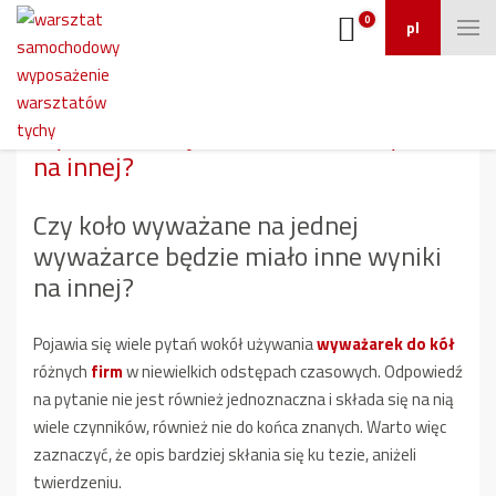
0
pl
Czy koło wyważane na jednej
wyważarce będzie miało inne wyniki
na innej?
Czy koło wyważane na jednej
wyważarce będzie miało inne wyniki
na innej?
Pojawia się wiele pytań wokół używania
wyważarek do kół
różnych
firm
w niewielkich odstępach czasowych. Odpowiedź
na pytanie nie jest również jednoznaczna i składa się na nią
wiele czynników, również nie do końca znanych. Warto więc
zaznaczyć, że opis bardziej skłania się ku tezie, aniżeli
twierdzeniu.