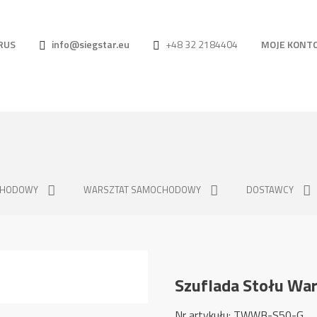
RUS
info@siegstar.eu
+48 32 2184404
MOJE KONT
CHODOWY
WARSZTAT SAMOCHODOWY
DOSTAWCY
Szuflada Stołu W
Nr artykułu: TWWB-S50-G