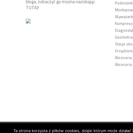
bloga, zobaczyć go można naciskając
Podnośnik
TUTAJ
!
Montażown
Wyważarki
Kompresor
Diagnosty
Geometria
Stacje obs
Urządzeni
Akcesoria
Akcesoria
Ta strona korzysta z plików cookies, dzięki którym może działać 