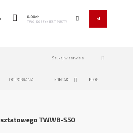
0.00
zł
O
pl
TWÓJ KOSZYK JEST PUSTY
DO POBRANIA
KONTAKT
BLOG
arsztatowego TWWB-S50