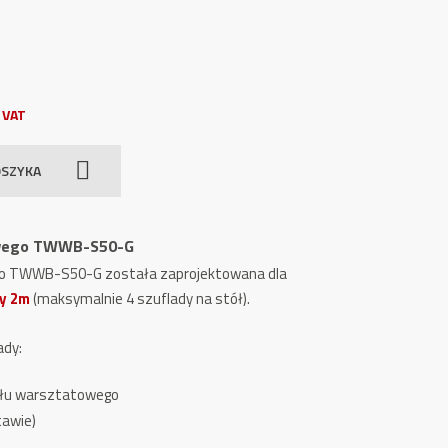
 VAT
OSZYKA
owego TWWB-S50-G
o TWWB-S50-G została zaprojektowana dla
y 2m
(maksymalnie 4 szuflady na stół).
ady:
tołu warsztatowego
tawie)