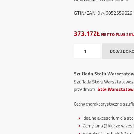
GTIN/EAN: 0746052559829
373.17ZŁ
NETTO PLUS 23%
ilość
DODAJ DO K
Szuflada
Stołu
Warsztatowego
Szuflada Stołu Warsztat
TWWB-
Szuflada Stołu Warsztatoweg
S50
przedmiotu
Stół Warsztatow
Cechy charakterystyczne szufl
Idealne akcesorium dla s
Zamykana (2 klucze w zes
Szerokość szuflady 50 cm