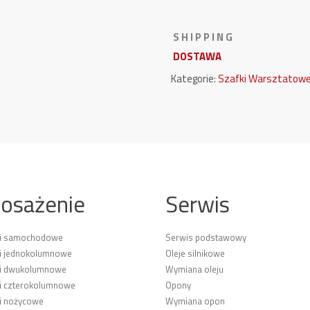
S H I P P I N G
DOSTAWA
Kategorie:
Szafki Warsztatow
osażenie
Serwis
ki samochodowe
Serwis podstawowy
i jednokolumnowe
Oleje silnikowe
ki dwukolumnowe
Wymiana oleju
i czterokolumnowe
Opony
i nożycowe
Wymiana opon