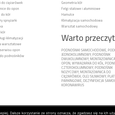
i do ciężarówek
Geometria kół
ice do opon
Felgi stalowe i aluminiowe
 do kół
Hamulce
y sprężarki
Klimatyzacja samochodowa
ka
Warsztat samochodowy
 kół
Warto przeczy
ługi klimatyzacji
a warsztatowe
 serwisu opon
PODNOŚNIKI SAMOCHODOWE
,
POD
JEDNOKOLUMNOWY
,
PODNOŚNIK
 do podnośników
DWUKOLUMNOWY
,
MONTAŻOWNICA
OPON
,
WYWAŻARKA DO KÓŁ
,
PODNO
CZTEROKOLUMNOWY
,
PODNOŚNIK
NOŻYCOWY
,
MONTAŻOWNICA DO
CIĘŻARÓWEK
,
OLEJ SILNIKOWY
,
PLA
PARKINGOWE
,
DEZYNFEKCJA SAM
KORONAWIRUS
lepiej. Dalsze korzystanie ze strony oznacza, że zgadzasz się na ich uż