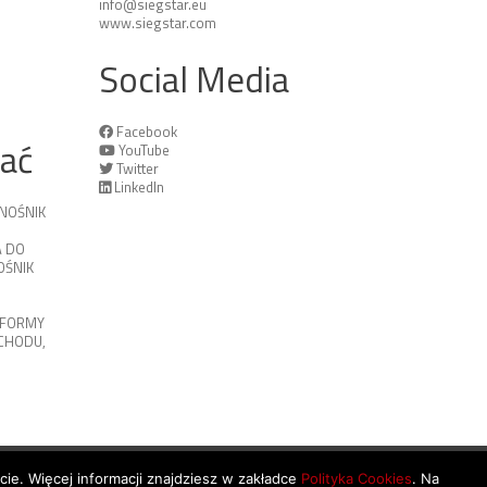
info@siegstar.eu
www.siegstar.com
Social Media
Facebook
tać
YouTube
Twitter
LinkedIn
NOŚNIK
 DO
ŚNIK
TFORMY
OCHODU
,
ycie. Więcej informacji znajdziesz w zakładce
Polityka Cookies
. Na