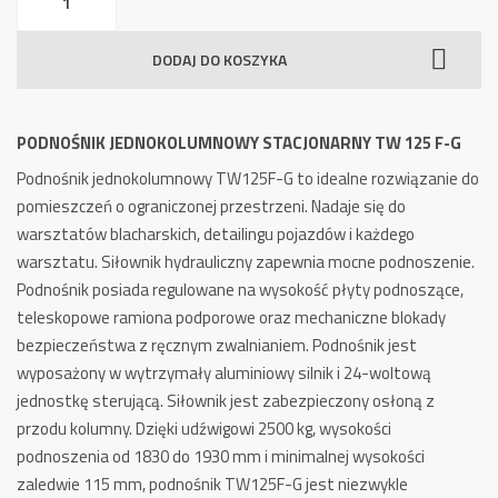
Podnośnik
Jednokolumnowy
DODAJ DO KOSZYKA
TW
125
F-
PODNOŚNIK JEDNOKOLUMNOWY STACJONARNY TW 125 F-G
G
Podnośnik jednokolumnowy TW125F-G to idealne rozwiązanie do
stacjonarny
pomieszczeń o ograniczonej przestrzeni. Nadaje się do
warsztatów blacharskich, detailingu pojazdów i każdego
warsztatu. Siłownik hydrauliczny zapewnia mocne podnoszenie.
Podnośnik posiada regulowane na wysokość płyty podnoszące,
teleskopowe ramiona podporowe oraz mechaniczne blokady
bezpieczeństwa z ręcznym zwalnianiem. Podnośnik jest
wyposażony w wytrzymały aluminiowy silnik i 24-woltową
jednostkę sterującą. Siłownik jest zabezpieczony osłoną z
przodu kolumny. Dzięki udźwigowi 2500 kg, wysokości
podnoszenia od 1830 do 1930 mm i minimalnej wysokości
zaledwie 115 mm, podnośnik TW125F-G jest niezwykle