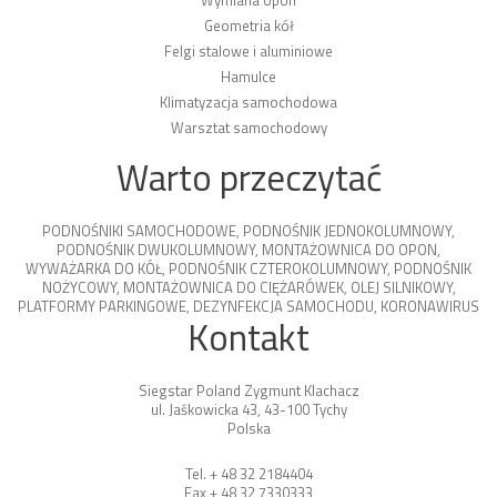
Wymiana opon
Geometria kół
Felgi stalowe i aluminiowe
Hamulce
Klimatyzacja samochodowa
Warsztat samochodowy
Warto przeczytać
PODNOŚNIKI SAMOCHODOWE
,
PODNOŚNIK JEDNOKOLUMNOWY
,
PODNOŚNIK DWUKOLUMNOWY
,
MONTAŻOWNICA DO OPON
,
WYWAŻARKA DO KÓŁ
,
PODNOŚNIK CZTEROKOLUMNOWY
,
PODNOŚNIK
NOŻYCOWY
,
MONTAŻOWNICA DO CIĘŻARÓWEK
,
OLEJ SILNIKOWY
,
PLATFORMY PARKINGOWE
,
DEZYNFEKCJA SAMOCHODU
,
KORONAWIRUS
Kontakt
Siegstar Poland Zygmunt Klachacz
ul. Jaśkowicka 43, 43-100 Tychy
Polska
Tel. + 48 32 2184404
Fax + 48 32 7330333