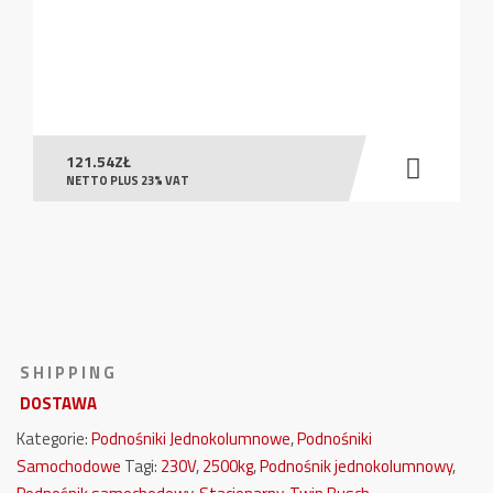
121.54
ZŁ
NETTO PLUS 23% VAT
S H I P P I N G
DOSTAWA
Kategorie:
Podnośniki Jednokolumnowe
,
Podnośniki
Samochodowe
Tagi:
230V
,
2500kg
,
Podnośnik jednokolumnowy
,