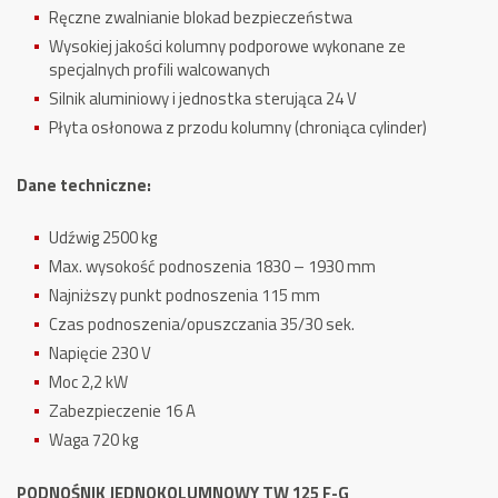
Ręczne zwalnianie blokad bezpieczeństwa
Wysokiej jakości kolumny podporowe wykonane ze
specjalnych profili walcowanych
Silnik aluminiowy i jednostka sterująca 24 V
Płyta osłonowa z przodu kolumny (chroniąca cylinder)
Dane techniczne:
Udźwig 2500 kg
Max. wysokość podnoszenia 1830 – 1930 mm
Najniższy punkt podnoszenia 115 mm
Czas podnoszenia/opuszczania 35/30 sek.
Napięcie 230 V
Moc 2,2 kW
Zabezpieczenie 16 A
Waga 720 kg
PODNOŚNIK JEDNOKOLUMNOWY TW 125 F-G