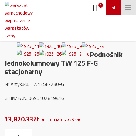
0
pl
Podnośnik
Jednokolumnowy TW 125 F-G
stacjonarny
Nr Artykułu: TW125F-230-G
GTIN/EAN: 0695102819416
13,820.33ZŁ
NETTO PLUS 23% VAT
ilość