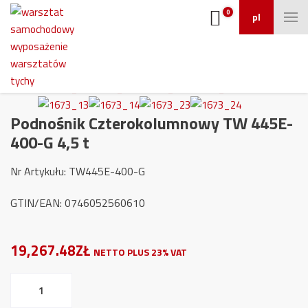
0
pl
Podnośnik Czterokolumnowy TW 445E-
400-G 4,5 t
Nr Artykułu: TW445E-400-G
GTIN/EAN: 0746052560610
19,267.48ZŁ
NETTO PLUS 23% VAT
ilość
Podnośnik