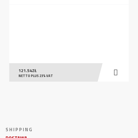
121.54
ZŁ
NETTO PLUS 23% VAT
S H I P P I N G