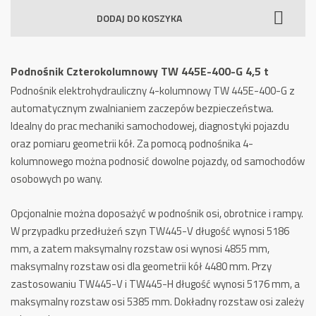
Czterokolumnowy
DODAJ DO KOSZYKA
TW
445E-
400-
Podnośnik Czterokolumnowy TW 445E-400-G 4,5 t
G
Podnośnik elektrohydrauliczny 4-kolumnowy TW 445E-400-G z
4,5
automatycznym zwalnianiem zaczepów bezpieczeństwa.
t
Idealny do prac mechaniki samochodowej, diagnostyki pojazdu
oraz pomiaru geometrii kół.
Za pomocą podnośnika 4-
kolumnowego można podnosić dowolne pojazdy, od samochodów
osobowych po wany.
Opcjonalnie można doposażyć w podnośnik osi, obrotnice i rampy.
W przypadku przedłużeń szyn TW445-V długość wynosi 5186
mm, a zatem maksymalny rozstaw osi wynosi 4855 mm,
maksymalny rozstaw osi dla geometrii kół 4480 mm.
Przy
zastosowaniu TW445-V i TW445-H długość wynosi 5176 mm, a
maksymalny rozstaw osi 5385 mm.
Dokładny rozstaw osi zależy