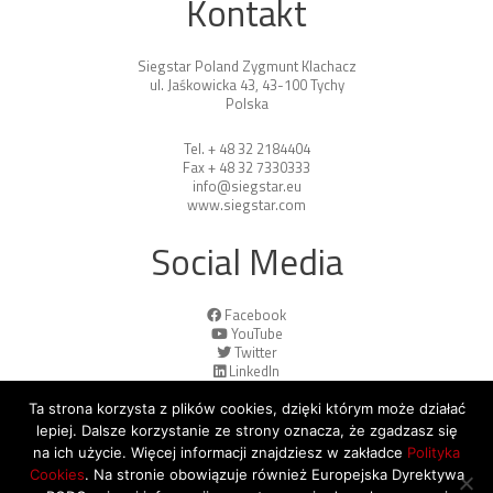
Kontakt
Siegstar Poland Zygmunt Klachacz
ul. Jaśkowicka 43, 43-100 Tychy
Polska
Tel. + 48 32 2184404
Fax + 48 32 7330333
info@siegstar.eu
www.siegstar.com
Social Media
Facebook
YouTube
Twitter
LinkedIn
Ta strona korzysta z plików cookies, dzięki którym może działać
lepiej. Dalsze korzystanie ze strony oznacza, że zgadzasz się
na ich użycie. Więcej informacji znajdziesz w zakładce
Polityka
Cookies
. Na stronie obowiązuje również Europejska Dyrektywa
© 2026 Copyright by SiegStar. All rights