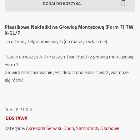
DODAJ DO KOSZYKA
na
Głowicę
Montażową
Plastikowe Nakładki na Głowicę Montażową (Form 7) TW
(Form
X-GL/7
7)
Do ochrony felg aluminiowych (do maszyn włącznie).
TW
X-
Pasuje do wszystkich maszyn Twin Busch z głowicą montażową
GL/7
Form 7.
Głowica montażowa nie jest dołączona. Kolor tworzywa może
się różnić.
S H I P P I N G
DOSTAWA
Kategorie:
Akcesoria Serwisu Opon
,
Samochody Osobowe