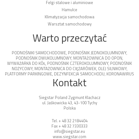
Felgi stalowe i aluminiowe
Hamulce
Klimatyzacja samochodowa
Warsztat samochodowy
Warto przeczytać
PODNOŚNIKI SAMOCHODOWE
,
PODNOŚNIK JEDNOKOLUMNOWY
,
PODNOŚNIK DWUKOLUMNOWY
,
MONTAŻOWNICA DO OPON
,
WYWAŻARKA DO KÓŁ
,
PODNOŚNIK CZTEROKOLUMNOWY
,
PODNOŚNIK
NOŻYCOWY
,
MONTAŻOWNICA DO CIĘŻARÓWEK
,
OLEJ SILNIKOWY
,
PLATFORMY PARKINGOWE
,
DEZYNFEKCJA SAMOCHODU
,
KORONAWIRUS
Kontakt
Siegstar Poland Zygmunt Klachacz
ul. Jaśkowicka 43, 43-100 Tychy
Polska
Tel. + 48 32 2184404
Fax + 48 32 7330333
info@siegstar.eu
www.siegstar.com