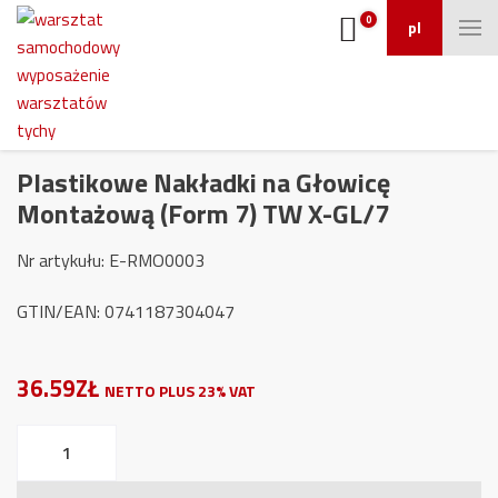
0
pl
Plastikowe Nakładki na Głowicę
Montażową (Form 7) TW X-GL/7
Nr artykułu: E-RMO0003
GTIN/EAN: 0741187304047
36.59ZŁ
NETTO PLUS 23% VAT
ilość
Plastikowe
Nakładki