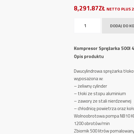
8,291.87ZŁ
NETTO PLUS 2
ilość
DODAJ DO K
Kompresor
Sprężarka
500l
Kompresor Sprężarka 500l 
400V
Opis produktu
NB10
IT
Dwucylindrowa sprężarka tłok
wyposażona w:
– żeliwny cylinder
– tłoki ze stopu aluminium
– zawory ze stali nierdzewnej
– chłodnicę powietrza oraz ko
Wolnoobrotowa pompa NB10 K
1200 obrotów/min
Zbiornik 500 litrów pomalowan