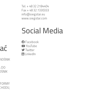
Tel. + 48 32 2184404
Fax + 48 32 7330333
info@siegstar.eu
www.siegstar.com
Social Media
Facebook
tać
YouTube
Twitter
LinkedIn
NOŚNIK
 DO
ŚNIK
TFORMY
OCHODU
,