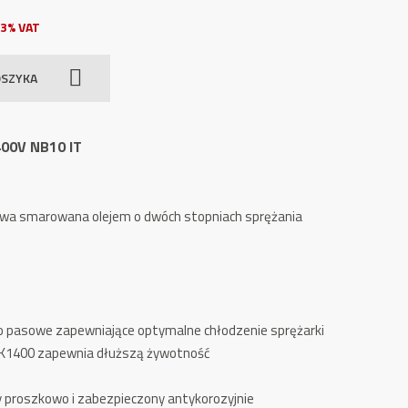
3% VAT
OSZYKA
400V NB10 IT
owa smarowana olejem o dwóch stopniach sprężania
ło pasowe zapewniające optymalne chłodzenie sprężarki
K1400 zapewnia dłuższą żywotność
y proszkowo i zabezpieczony antykorozyjnie