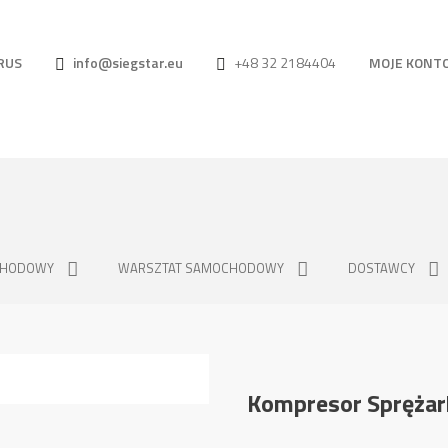
RUS
info@siegstar.eu
+48 32 2184404
MOJE KONT
CHODOWY
WARSZTAT SAMOCHODOWY
DOSTAWCY
Kompresor Sprężar