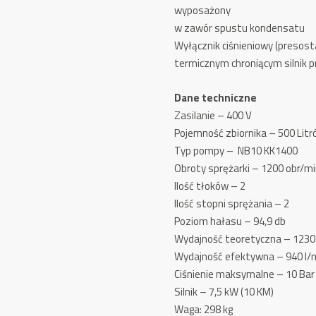
wyposażony
w zawór spustu kondensatu
Wyłącznik ciśnieniowy (presos
termicznym chroniącym silnik 
Dane techniczne
Zasilanie – 400 V
Pojemność zbiornika – 500 Lit
Typ pompy – NB10 KK1400
Obroty sprężarki – 1200 obr/m
Ilość tłoków – 2
Ilość stopni sprężania – 2
Poziom hałasu – 94,9 db
Wydajność teoretyczna – 1230 
Wydajność efektywna – 940 l/m
Ciśnienie maksymalne – 10 Bar
Silnik – 7,5 kW (10 KM)
Waga: 298 kg