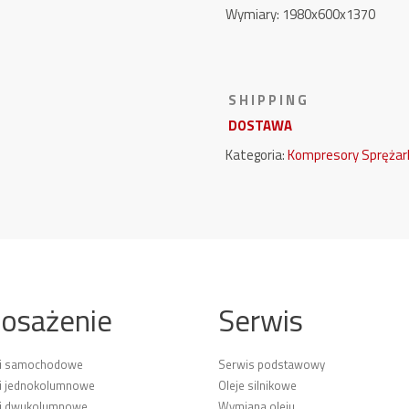
Wymiary: 1980x600x1370
S H I P P I N G
DOSTAWA
Kategoria:
Kompresory Sprężar
osażenie
Serwis
ki samochodowe
Serwis podstawowy
i jednokolumnowe
Oleje silnikowe
ki dwukolumnowe
Wymiana oleju