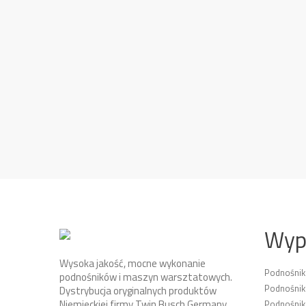
Wyp
Wysoka jakość, mocne wykonanie
Podnośni
podnośników i maszyn warsztatowych.
Podnośnik
Dystrybucja oryginalnych produktów
Niemieckiej firmy Twin Busch Germany
Podnośni