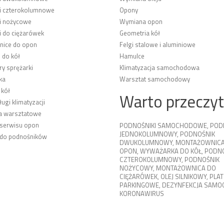
i czterokolumnowe
Opony
i nożycowe
Wymiana opon
i do ciężarówek
Geometria kół
ice do opon
Felgi stalowe i aluminiowe
 do kół
Hamulce
y sprężarki
Klimatyzacja samochodowa
ka
Warsztat samochodowy
 kół
Warto przeczy
ługi klimatyzacji
a warsztatowe
 serwisu opon
PODNOŚNIKI SAMOCHODOWE
,
POD
JEDNOKOLUMNOWY
,
PODNOŚNIK
 do podnośników
DWUKOLUMNOWY
,
MONTAŻOWNICA
OPON
,
WYWAŻARKA DO KÓŁ
,
PODNO
CZTEROKOLUMNOWY
,
PODNOŚNIK
NOŻYCOWY
,
MONTAŻOWNICA DO
CIĘŻARÓWEK
,
OLEJ SILNIKOWY
,
PLA
PARKINGOWE
,
DEZYNFEKCJA SAM
KORONAWIRUS