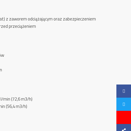
tat) z zaworem odciążającym oraz zabezpieczeniem
przed przeciążeniem
rów
in
l/min (72,6 m3/h)
in (56,4 m3/h)