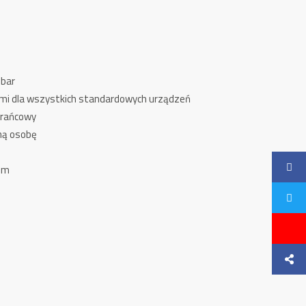
 bar
ymi dla wszystkich standardowych urządzeń
krańcowy
ną osobę
 mm
l