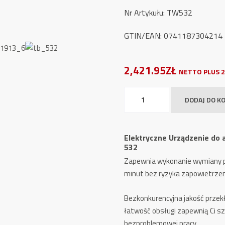
Nr Artykułu: TW532
GTIN/EAN: 0741187304214
2,421.95ZŁ
NETTO PLUS 2
ilość
DODAJ DO K
Elektryczne
Urządzenie
do
Elektryczne Urządzenie d
automatycznego
532
odpowietrzania
Zapewnia wykonanie wymiany p
hamulców
minut bez ryzyka zapowietrzen
TW
532
Bezkonkurencyjna jakość przek
łatwość obsługi zapewnią Ci sz
bezproblemowej pracy.