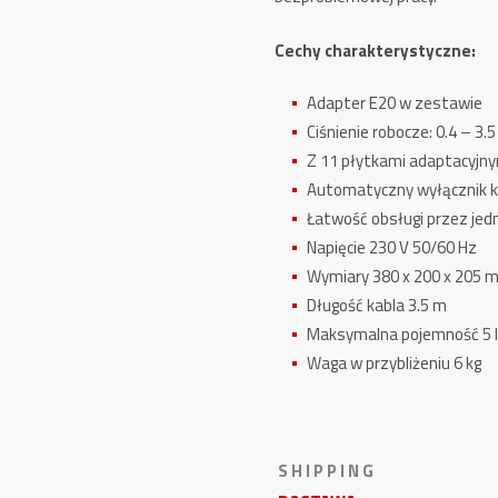
Cechy charakterystyczne:
Adapter E20 w zestawie
Ciśnienie robocze: 0.4 – 3.5
Z 11 płytkami adaptacyjn
Automatyczny wyłącznik 
Łatwość obsługi przez jed
Napięcie 230 V 50/60 Hz
Wymiary 380 x 200 x 205
Długość kabla 3.5 m
Maksymalna pojemność 5 
Waga w przybliżeniu 6 kg
S H I P P I N G