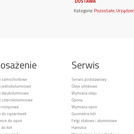
DOSTAWA
Kategorie:
Pozostałe
,
Urządze
osażenie
Serwis
ki samochodowe
Serwis podstawowy
i jednokolumnowe
Oleje silnikowe
ki dwukolumnowe
Wymiana oleju
i czterokolumnowe
Opony
i nożycowe
Wymiana opon
i do ciężarówek
Geometria kół
ice do opon
Felgi stalowe i aluminiowe
 do kół
Hamulce