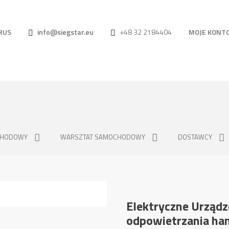
RUS
info@siegstar.eu
+48 32 2184404
MOJE KONT
CHODOWY
WARSZTAT SAMOCHODOWY
DOSTAWCY
Elektryczne Urząd
odpowietrzania h