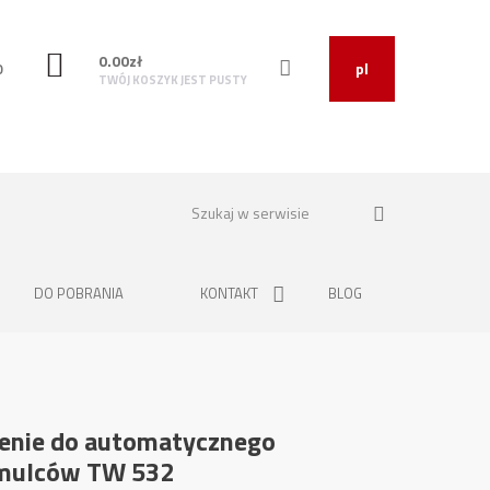
0.00
zł
O
pl
TWÓJ KOSZYK JEST PUSTY
DO POBRANIA
KONTAKT
BLOG
zenie do automatycznego
amulców TW 532