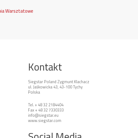
nia Warsztatowe
Kontakt
Siegstar Poland Zygmunt Klachacz
ul. Jaśkowicka 43, 43-100 Tychy
Polska
Tel. + 48 32 2184404
Fax + 48 32 7330333
info@siegstar.eu
www.siegstar.com
Social Media