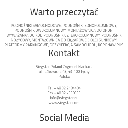
Warto przeczytać
PODNOŚNIKI SAMOCHODOWE
,
PODNOŚNIK JEDNOKOLUMNOWY
,
PODNOŚNIK DWUKOLUMNOWY
,
MONTAŻOWNICA DO OPON
,
WYWAŻARKA DO KÓŁ
,
PODNOŚNIK CZTEROKOLUMNOWY
,
PODNOŚNIK
NOŻYCOWY
,
MONTAŻOWNICA DO CIĘŻARÓWEK
,
OLEJ SILNIKOWY
,
PLATFORMY PARKINGOWE
,
DEZYNFEKCJA SAMOCHODU
,
KORONAWIRUS
Kontakt
Siegstar Poland Zygmunt Klachacz
ul. Jaśkowicka 43, 43-100 Tychy
Polska
Tel. + 48 32 2184404
Fax + 48 32 7330333
info@siegstar.eu
www.siegstar.com
Social Media