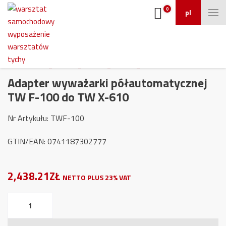
0
pl
Adapter wyważarki półautomatycznej
TW F-100 do TW X-610
Nr Artykułu: TWF-100
GTIN/EAN: 0741187302777
2,438.21ZŁ
NETTO PLUS 23% VAT
ilość
Adapter
wyważarki