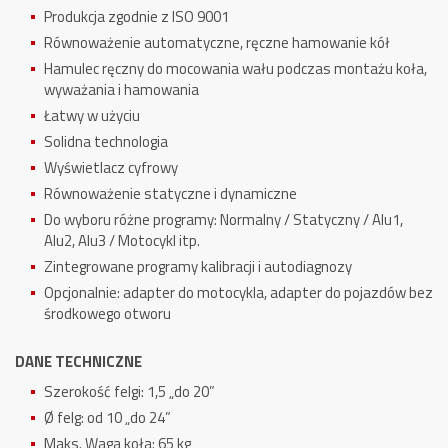
Produkcja zgodnie z ISO 9001
Równoważenie automatyczne, ręczne hamowanie kół
Hamulec ręczny do mocowania wału podczas montażu koła,
wyważania i hamowania
Łatwy w użyciu
Solidna technologia
Wyświetlacz cyfrowy
Równoważenie statyczne i dynamiczne
Do wyboru różne programy: Normalny / Statyczny / Alu1,
Alu2, Alu3 / Motocykl itp.
Zintegrowane programy kalibracji i autodiagnozy
Opcjonalnie: adapter do motocykla, adapter do pojazdów bez
środkowego otworu
DANE TECHNICZNE
Szerokość felgi: 1,5 „do 20”
Ø felg: od 10 „do 24”
Maks. Waga koła:
65 kg