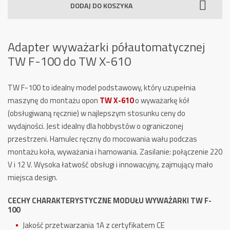
DODAJ DO KOSZYKA
półautomatycznej
TW
F-
Adapter wyważarki półautomatycznej
100
TW F-100 do TW X-610
do
TW
X-
TW F-100 to idealny model podstawowy, który uzupełnia
610
maszynę do montażu opon
TW X-610
o wyważarkę kół
(obsługiwaną ręcznie) w najlepszym stosunku ceny do
wydajności.
Jest idealny dla hobbystów o ograniczonej
przestrzeni.
Hamulec ręczny do mocowania wału podczas
montażu koła, wyważania i hamowania.
Zasilanie: połączenie 220
V i 12 V.
Wysoka łatwość obsługi i innowacyjny, zajmujący mało
miejsca design.
CECHY CHARAKTERYSTYCZNE MODUŁU WYWAŻARKI TW F-
100
Jakość przetwarzania 1A z certyfikatem CE