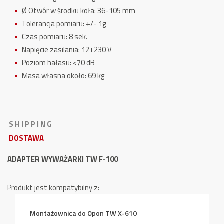
Ø Otwór w środku koła: 36-105 mm
Tolerancja pomiaru: +/- 1g
Czas pomiaru: 8 sek.
Napięcie zasilania: 12 i 230 V
Poziom hałasu: <70 dB
Masa własna około: 69 kg
S H I P P I N G
DOSTAWA
ADAPTER WYWAŻARKI TW F-100
Produkt jest kompatybilny z:
Montażownica do Opon TW X-610