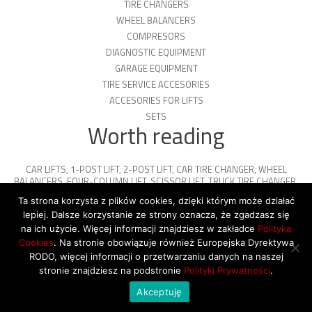
TIRE CHANGERS
WHEEL BALANCERS
COMPRESORS
DIAGNOSTIC EQUIPMENT
GARAGE EQUIPMENT
TIRE SERVICE ACCESORIES
ACCESORIES FOR LIFTS
SETS
Worth reading
CAR LIFTS
,
1-POST LIFT
,
2-POST LIFT
,
CAR TIRE CHANGER
,
WHEEL
BALANCERS
,
FOUR-COLUMN LIFT
,
SCISSOR LIFT
,
TRUCK TIRE CHANGER
,
ENGINE OIL
,
PARKING PLATFORMS
Ta strona korzysta z plików cookies, dzięki którym może działać
lepiej. Dalsze korzystanie ze strony oznacza, że zgadzasz się
na ich użycie. Więcej informacji znajdziesz w zakładce
Polityka
Cookies
. Na stronie obowiązuje również Europejska Dyrektywa
© 2026 Copyright by SiegStar. All rights
RODO, więcej informacji o przetwarzaniu danych na naszej
reserved
Regulamin
Shipping
stronie znajdziesz na podstronie
Polityki Prywatności
.
Akceptuję