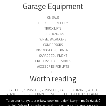
Garage Equipment
ON SALE
LIFTING TECHNOLOGY
TRUCK LIFTS
TIRE CHANGERS
WHEEL BALANCERS
COMPRESORS
DIAGNOSTIC EQUIPMENT
GARAGE EQUIPMENT
TIRE SERVICE ACCESORIES
ACCESORIES FOR LIFTS
SETS
Worth reading
CAR LIFTS
,
1-POST LIFT
,
2-POST LIFT
,
CAR TIRE CHANGER
,
WHEEL
BALANCERS
,
FOUR-COLUMN LIFT
,
SCISSOR LIFT
,
TRUCK TIRE CHANGER
,
ENGINE OIL
,
PARKING PLATFORMS
Ta strona korzysta z plików cookies, dzięki którym może działać
lepiej. Dalsze korzystanie ze strony oznacza, że zgadzasz się