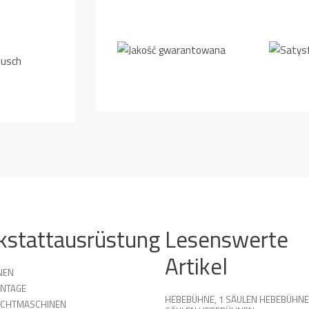
kstattausrüstung
Lesenswerte
Artikel
NEN
NTAGE
HEBEBÜHNE
,
1 SÄULEN HEBEBÜHN
UCHTMASCHINEN