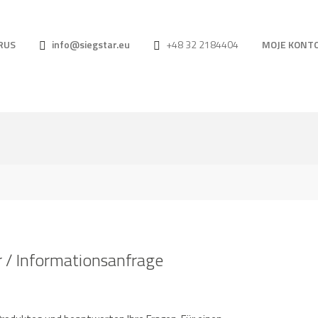
RUS
info@siegstar.eu
+48 32 2184404
MOJE KONT
 / Informationsanfrage