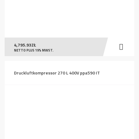
4,795.93
ZŁ
NETTO PLUS 19% MWST.
Druckluftkompressor 270 L 400V ppa590 IT