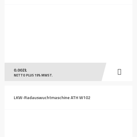
0.00
ZŁ
NETTO PLUS 19% MWST.
LKW-Radauswuchtmaschine ATH W102