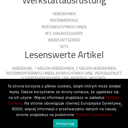
Werkstattausrüstung
HEBEBÜHNEN
REIFENMONTAGE
REIFENWUCHTMASCHINEN
KFZ-DIAGNOSEGERÄTE
WERKSTATTGERÄTE
SETS
Lesenswerte Artikel
HEBEBÜHNE
,
1 SÄULEN HEBEBÜHNEN
,
2 SÄULEN HEBEBÜHNEN
,
REIFENMONTIERMASCHINEN
,
AUSWUCHTMASCHINE
,
VIERSÄULENLIFT
,
SCHERENHEBEBÜHNEN
,
LKW-MONTAGE
,
MOTORÖL
,
PARKPLATTFORMEN
Ta strona korzysta z plików cookies, dzięki którym może działać
lepiej. Dalsze korzystanie ze strony oznacza, że zgadzasz się
na ich użycie. Więcej informacji znajdziesz w zakładce
Polityka
Cookies
. Na stronie obowiązuje również Europejska Dyrektywa
© 2026 Copyright by SiegStar. All rights
RODO, więcej informacji o przetwarzaniu danych na naszej
reserved
Regulamin
Shipping
stronie znajdziesz na podstronie
Polityki Prywatności
.
Akceptuję