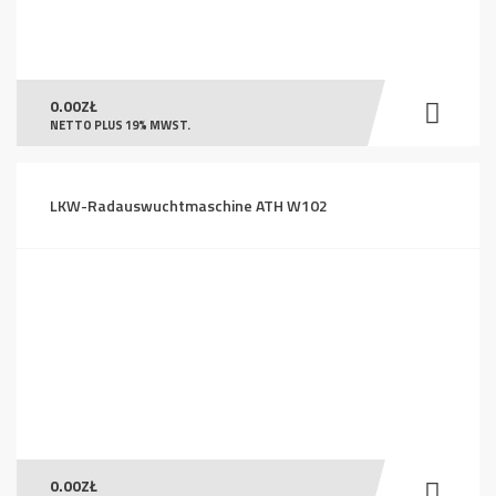
0.00
ZŁ
NETTO PLUS 19% MWST.
LKW-Radauswuchtmaschine ATH W102
0.00
ZŁ