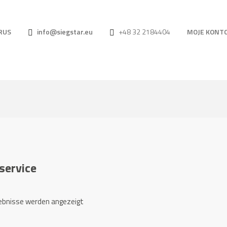
RUS
info@siegstar.eu
+48 32 2184404
MOJE KONT
service
Nach
gebnisse werden angezeigt
Preis
sortiert: