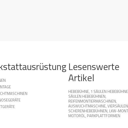
kstattausrüstung
Lesenswerte
Artikel
NEN
NTAGE
HEBEBÜHNE
,
1 SÄULEN HEBEBÜHN
UCHTMASCHINEN
SÄULEN HEBEBÜHNEN
,
NOSEGERÄTE
REIFENMONTIERMASCHINEN
,
AUSWUCHTMASCHINE
,
VIERSÄULEN
TGERÄTE
SCHERENHEBEBÜHNEN
,
LKW-MONT
MOTORÖL
,
PARKPLATTFORMEN