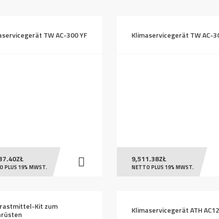
absteigend
aservicegerät TW AC-300 YF
Klimaservicegerät TW AC-3
37.40
ZŁ
9,511.38
ZŁ
O PLUS 19% MWST.
NETTO PLUS 19% MWST.
rastmittel-Kit zum
Klimaservicegerät ATH AC1
rüsten