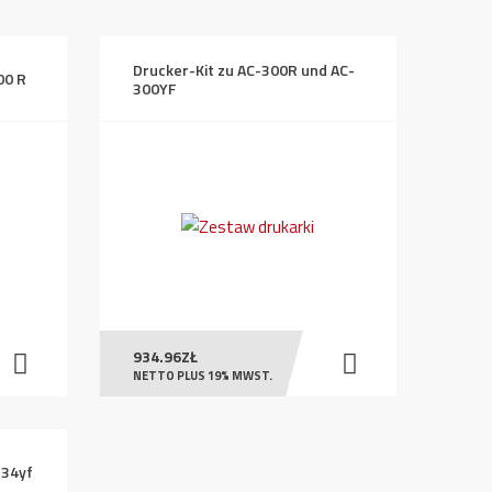
Drucker-Kit zu AC-300R und AC-
00 R
300YF
934.96
ZŁ
NETTO PLUS 19% MWST.
234yf