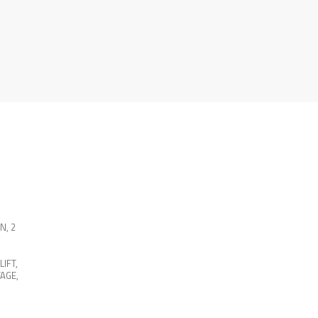
EN
,
2
LIFT
,
AGE
,