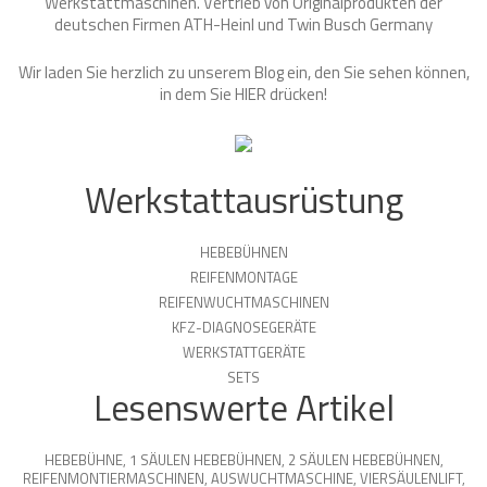
Werkstattmaschinen. Vertrieb von Originalprodukten der
deutschen Firmen ATH-Heinl und Twin Busch Germany
Wir laden Sie herzlich zu unserem Blog ein, den Sie sehen können,
in dem Sie
HIER
drücken!
Werkstattausrüstung
HEBEBÜHNEN
REIFENMONTAGE
REIFENWUCHTMASCHINEN
KFZ-DIAGNOSEGERÄTE
WERKSTATTGERÄTE
SETS
Lesenswerte Artikel
HEBEBÜHNE
,
1 SÄULEN HEBEBÜHNEN
,
2 SÄULEN HEBEBÜHNEN
,
REIFENMONTIERMASCHINEN
,
AUSWUCHTMASCHINE
,
VIERSÄULENLIFT
,