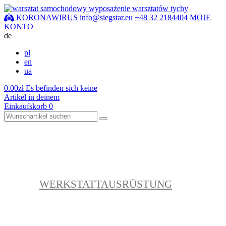
KORONAWIRUS
info@siegstar.eu
+48 32 2184404
MOJE
KONTO
de
pl
en
ua
0.00
zł
Es befinden sich keine
Artikel in deinem
Einkaufskorb
0
WERKSTATTAUSRÜSTUNG