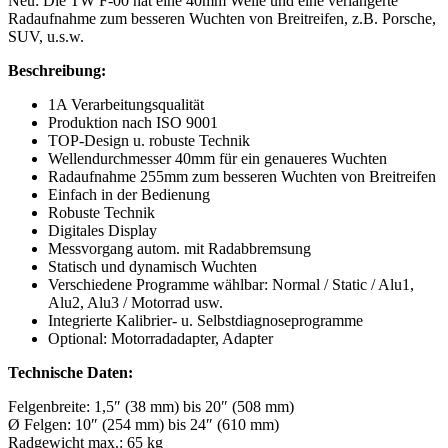
Neu: Die TW F-00 hat eine 40mm Welle und eine verlängerte
Radaufnahme zum besseren Wuchten von Breitreifen, z.B. Porsche,
SUV, u.s.w.
Beschreibung:
1A Verarbeitungsqualität
Produktion nach ISO 9001
TOP-Design u. robuste Technik
Wellendurchmesser 40mm für ein genaueres Wuchten
Radaufnahme 255mm zum besseren Wuchten von Breitreifen
Einfach in der Bedienung
Robuste Technik
Digitales Display
Messvorgang autom. mit Radabbremsung
Statisch und dynamisch Wuchten
Verschiedene Programme wählbar: Normal / Static / Alu1,
Alu2, Alu3 / Motorrad usw.
Integrierte Kalibrier- u. Selbstdiagnoseprogramme
Optional: Motorradadapter, Adapter
Technische Daten:
Felgenbreite: 1,5″ (38 mm) bis 20″ (508 mm)
Ø Felgen: 10″ (254 mm) bis 24″ (610 mm)
Radgewicht max.: 65 kg