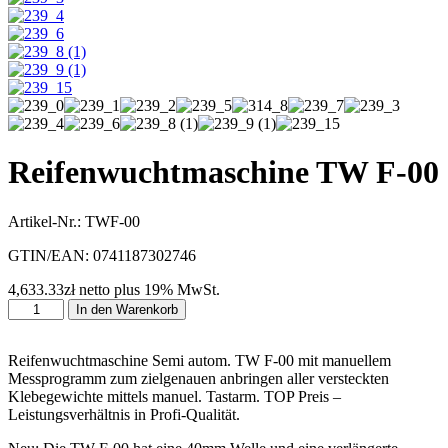
Reifenwuchtmaschine TW F-00
Artikel-Nr.: TWF-00
GTIN/EAN: 0741187302746
4,633.33zł
netto plus 19% MwSt.
Reifenwuchtmaschine
In den Warenkorb
TW
F-
00
Reifenwuchtmaschine Semi autom. TW F-00 mit manuellem
Menge
Messprogramm zum zielgenauen anbringen aller versteckten
Klebegewichte mittels manuel. Tastarm. TOP Preis –
Leistungsverhältnis in Profi-Qualität.