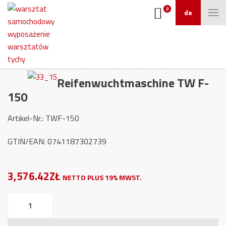
0
de
Reifenwuchtmaschine TW F-
150
Artikel-Nr.: TWF-150
GTIN/EAN: 0741187302739
3,576.42ZŁ
NETTO PLUS 19% MWST.
Reifenwuchtmaschine
TW
F-