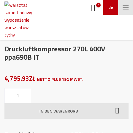
0
de
Druckluftkompressor 270L 400V
ppa690B IT
4,795.93ZŁ
NETTO PLUS 19% MWST.
Druckluftkompressor
270L
400V
IN DEN WARENKORB
ppa690B
IT
Menge