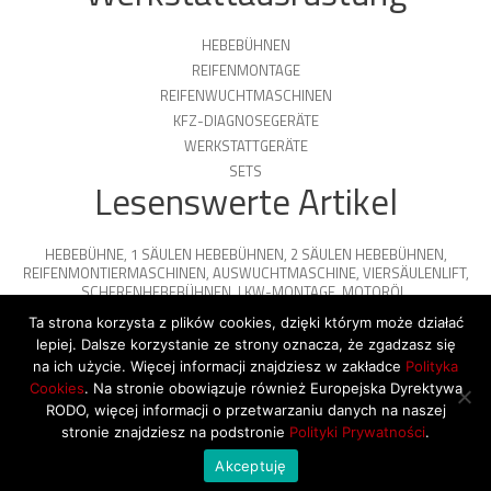
HEBEBÜHNEN
REIFENMONTAGE
REIFENWUCHTMASCHINEN
KFZ-DIAGNOSEGERÄTE
WERKSTATTGERÄTE
SETS
Lesenswerte Artikel
HEBEBÜHNE
,
1 SÄULEN HEBEBÜHNEN
,
2 SÄULEN HEBEBÜHNEN
,
REIFENMONTIERMASCHINEN
,
AUSWUCHTMASCHINE
,
VIERSÄULENLIFT
,
SCHERENHEBEBÜHNEN
,
LKW-MONTAGE
,
MOTORÖL
,
PARKPLATTFORMEN
Ta strona korzysta z plików cookies, dzięki którym może działać
lepiej. Dalsze korzystanie ze strony oznacza, że zgadzasz się
na ich użycie. Więcej informacji znajdziesz w zakładce
Polityka
Cookies
. Na stronie obowiązuje również Europejska Dyrektywa
© 2026 Copyright by SiegStar. All rights
RODO, więcej informacji o przetwarzaniu danych na naszej
reserved
Regulamin
Shipping
stronie znajdziesz na podstronie
Polityki Prywatności
.
Akceptuję