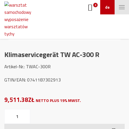
0
de
Klimaservicegerät TW AC-300 R
Artikel-Nr.: TWAC-300R
GTIN/EAN: 0741187302913
9,511.38ZŁ
NETTO PLUS 19% MWST.
Klimaservicegerät
TW
AC-