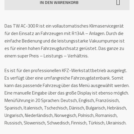
IN DEN WARENKORB
300
R
Menge
Das TW AC-300 R ist ein vollautomatisches Klimaservicegerät
für den Einsatz an Fahrzeugen mit R134A – Anlagen. Durch die
einfache Bedienung und die leistungsstarke Vakuumpumpe ist
es für einen hohen Fahrzeugdurchsatz gerüstet. Das ganze zu
einem super Preis – Leistungs – Verhältnis.
Es ist für den professionellen KFZ-Werkstattbetrieb ausgelegt.
Es verfügt über eine umfangreiche Fahrzeugdatenbank. Somit
kann das passende Fahrzeug über das Menü ausgewählt werden.
Eine manuelle Eingabe über das große Display ist ebenso möglich.
Menüführung in 20 Sprachen: Deutsch, Englisch, Französisch,
Spanisch, Italenisch, Tschechisch, Dänisch, Bulgarisch, Hebräisch,
Ungarisch, Niederländisch, Norwegisch, Polnisch, Romanisch,
Russisch, Slowenisch, Schwedisch, Finnisch, Türkisch, Ukrainisch.