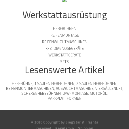
Werkstattausrüstung
HEBEBÜHNEN
REIFENMONTAGE
REIFENWUCHTMASCHINEN
KFZ-DIAGNOSEGERÄTE
WERKSTATTGERÄTE
SETS
Lesenswerte Artikel
HEBEBÜHNE
,
1 SÄULEN HEBEBÜHNEN
,
2 SÄULEN HEBEBÜHNEN
,
REIFENMONTIERMASCHINEN
,
AUSWUCHTMASCHINE
,
VIERSÄULENLIFT
,
SCHERENHEBEBÜHNEN
,
LKW-MONTAGE
,
MOTORÖL
,
PARKPLATTFORMEN
© 2026 Copyright by SiegStar. All rights
reserved
Regulamin
Shipping